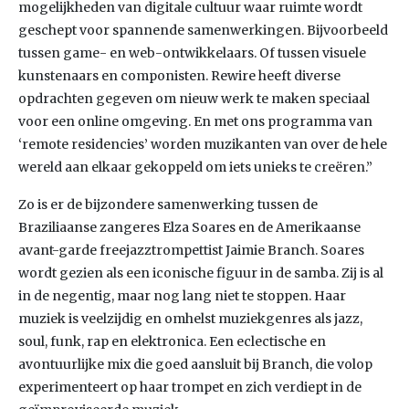
mogelijkheden van digitale cultuur waar ruimte wordt
geschept voor spannende samenwerkingen. Bijvoorbeeld
tussen game- en web-ontwikkelaars. Of tussen visuele
kunstenaars en componisten. Rewire heeft diverse
opdrachten gegeven om nieuw werk te maken speciaal
voor een online omgeving. En met ons programma van
‘remote residencies’ worden muzikanten van over de hele
wereld aan elkaar gekoppeld om iets unieks te creëren.”
Zo is er de bijzondere samenwerking tussen de
Braziliaanse zangeres Elza Soares en de Amerikaanse
avant-garde freejazztrompettist Jaimie Branch. Soares
wordt gezien als een iconische figuur in de samba. Zij is al
in de negentig, maar nog lang niet te stoppen. Haar
muziek is veelzijdig en omhelst muziekgenres als jazz,
soul, funk, rap en elektronica. Een eclectische en
avontuurlijke mix die goed aansluit bij Branch, die volop
experimenteert op haar trompet en zich verdiept in de