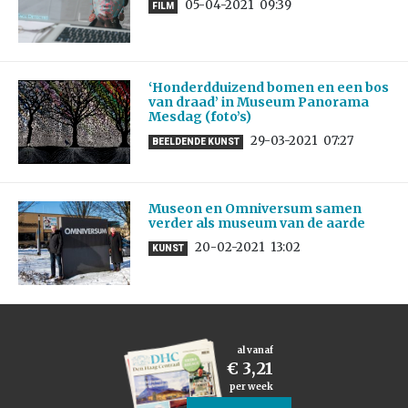
05-04-2021
09:39
FILM
‘Honderdduizend bomen en een bos
van draad’ in Museum Panorama
Mesdag (foto’s)
29-03-2021
07:27
BEELDENDE KUNST
Museon en Omniversum samen
verder als museum van de aarde
20-02-2021
13:02
KUNST
al vanaf
€ 3,21
per week