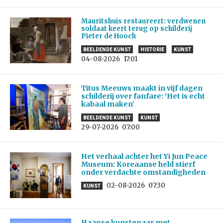
Mauritshuis restaureert: verdwenen
soldaat keert terug op schilderij
Pieter de Hooch
BEELDENDE KUNST
HISTORIE
KUNST
04-08-2026
17:01
Titus Meeuws maakt in vijf dagen
schilderij over fanfare: ‘Het is echt
kabaal maken’
BEELDENDE KUNST
KUNST
29-07-2026
07:00
Het verhaal achter het Yi Jun Peace
Museum: Koreaanse held stierf
onder verdachte omstandigheden
02-08-2026
07:30
KUNST
Haagse kunstenaar met