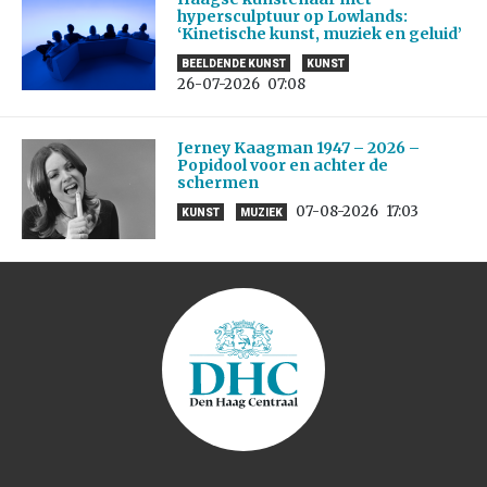
hypersculptuur op Lowlands:
‘Kinetische kunst, muziek en geluid’
BEELDENDE KUNST
KUNST
26-07-2026
07:08
Jerney Kaagman 1947 – 2026 –
Popidool voor en achter de
schermen
07-08-2026
17:03
KUNST
MUZIEK