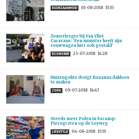
01-08-2018
15:35
DUURZAAMHEID
Zomerleegte bij Van Vliet
Caravans: ‘Een minister heeft zijn
vouwwagen hier ook gestald’
23-07-2018
14:28
ECONOMIE
Huizengekte dreigt Roxanna dakloos
te maken
09-07-2018
14:47
ZORG
Steeds meer Polen in Escamp:
Pierogi eten op de Leyweg
04-06-2018
15:55
LIFESTYLE