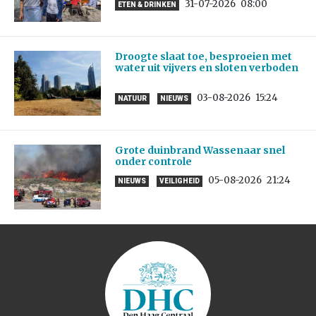
31-07-2026
08:00
ETEN & DRINKEN
Droogte slaat toe, besproeien met
water uit vijvers en sloten verboden
03-08-2026
15:24
NATUUR
NIEUWS
Grote duinbrand Wassenaar snel
onder controle
05-08-2026
21:24
NIEUWS
VEILIGHEID