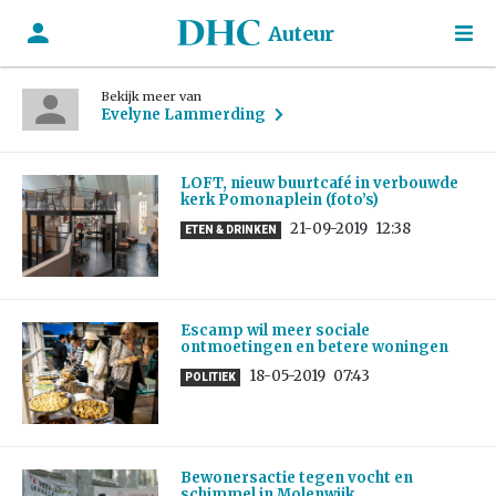
Auteur
Bekijk meer van
Evelyne Lammerding
LOFT, nieuw buurtcafé in verbouwde
kerk Pomonaplein (foto’s)
21-09-2019
12:38
ETEN & DRINKEN
Escamp wil meer sociale
ontmoetingen en betere woningen
18-05-2019
07:43
POLITIEK
Bewonersactie tegen vocht en
schimmel in Molenwijk