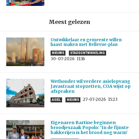
Meest gelezen
Ontwikkelaar en gemeente willen
haast maken met Bellevue-plan
NIEUWS
STADSONTWIKKELING
30-07-2026
11:16
Wethouder wil verdere asielopvang
Javastraat stopzetten, COA wijst op
afspraken
27-07-2026
15:23
ASIEL
NIEUWS
Eigenaren Bartine beginnen
broodjeszaak Popolo: ‘In de fijnste
bakkerijen is het brood nog warm’