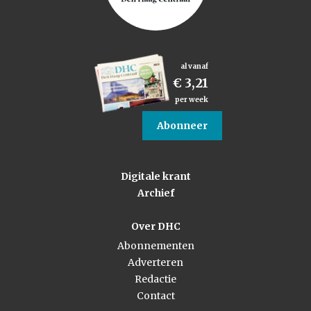
al vanaf
€ 3,21
per week
Abonneer
Digitale krant
Archief
Over DHC
Abonnementen
Adverteren
Redactie
Contact