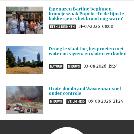
Eigenaren Bartine beginnen
broodjeszaak Popolo: ‘In de fijnste
bakkerijen is het brood nog warm’
31-07-2026
08:00
ETEN & DRINKEN
Droogte slaat toe, besproeien met
water uit vijvers en sloten verboden
03-08-2026
15:24
NATUUR
NIEUWS
Grote duinbrand Wassenaar snel
onder controle
05-08-2026
21:24
NIEUWS
VEILIGHEID