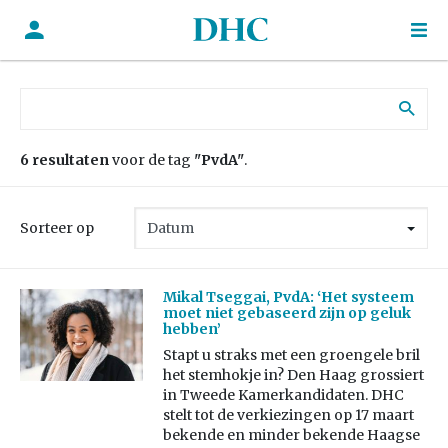
Zoek naar:
6 resultaten
voor de tag
"PvdA"
.
Sorteer op
Mikal Tseggai, PvdA: ‘Het systeem
moet niet gebaseerd zijn op geluk
hebben’
Stapt u straks met een groengele bril
het stemhokje in? Den Haag grossiert
in Tweede Kamerkandidaten. DHC
stelt tot de verkiezingen op 17 maart
bekende en minder bekende Haagse