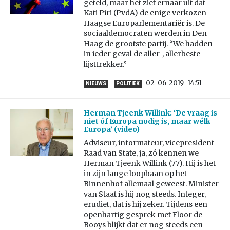
geteld, maar het ziet ernaar uit dat
Kati Piri (PvdA) de enige verkozen
Haagse Europarlementariër is. De
sociaaldemocraten werden in Den
Haag de grootste partij. “We hadden
in ieder geval de aller-, allerbeste
lijsttrekker.”
02-06-2019
14:51
NIEUWS
POLITIEK
Herman Tjeenk Willink: ‘De vraag is
niet óf Europa nodig is, maar wélk
Europa’ (video)
Adviseur, informateur, vicepresident
Raad van State, ja, zó kennen we
Herman Tjeenk Willink (77). Hij is het
in zijn lange loopbaan op het
Binnenhof allemaal geweest. Minister
van Staat is hij nog steeds. Integer,
erudiet, dat is hij zeker. Tijdens een
openhartig gesprek met Floor de
Booys blijkt dat er nog steeds een