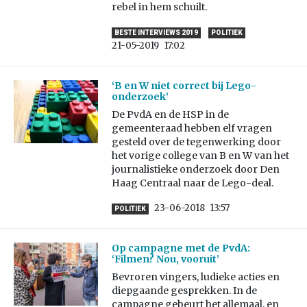
rebel in hem schuilt.
BESTE INTERVIEWS 2019
POLITIEK
21-05-2019
17:02
‘B en W niet correct bij Lego-
onderzoek’
De PvdA en de HSP in de
gemeenteraad hebben elf vragen
gesteld over de tegenwerking door
het vorige college van B en W van het
journalistieke onderzoek door Den
Haag Centraal naar de Lego-deal.
23-06-2018
13:57
POLITIEK
Op campagne met de PvdA:
‘Filmen? Nou, vooruit’
Bevroren vingers, ludieke acties en
diepgaande gesprekken. In de
campagne gebeurt het allemaal, en