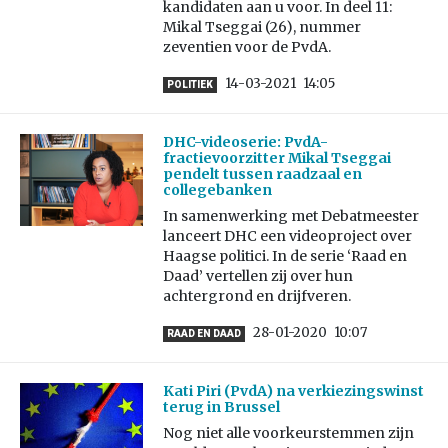
kandidaten aan u voor. In deel 11:
Mikal Tseggai (26), nummer
zeventien voor de PvdA.
14-03-2021
14:05
POLITIEK
DHC-videoserie: PvdA-
fractievoorzitter Mikal Tseggai
pendelt tussen raadzaal en
collegebanken
In samenwerking met Debatmeester
lanceert DHC een videoproject over
Haagse politici. In de serie ‘Raad en
Daad’ vertellen zij over hun
achtergrond en drijfveren.
28-01-2020
10:07
RAAD EN DAAD
Kati Piri (PvdA) na verkiezingswinst
terug in Brussel
Nog niet alle voorkeurstemmen zijn