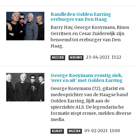
Bandleden Golden Earring
ereburger van Den Haag
Barry Hay, George Kooymans, Rinus
Gerritsen en Cesar Zuiderwijk zijn
benoemd tot ereburger van Den
Haag.
23-04-2021
13:22
MUZIEK
NIEUWS
George Kooymans ernstig ziek,
‘over en uit’ met Golden Earring
George Kooymans (72), gitarist en
medeoprichter van de Haagse band
Golden Earring, lijdt aan de
spierziekte ALS. De legendarische
formatie stopt ermee, melden diverse
media.
05-02-2021
13:00
KUNST
MUZIEK