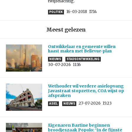
twijfelachtig.
16-03-2018
17:14
POLITIEK
Meest gelezen
Ontwikkelaar en gemeente willen
haast maken met Bellevue-plan
NIEUWS
STADSONTWIKKELING
30-07-2026
11:16
Wethouder wil verdere asielopvang
Javastraat stopzetten, COA wijst op
afspraken
27-07-2026
15:23
ASIEL
NIEUWS
Eigenaren Bartine beginnen
broodjeszaak Popolo: ‘In de fijnste