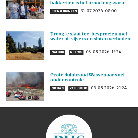
bakkerijen is het brood nog warm’
31-07-2026
08:00
ETEN & DRINKEN
Droogte slaat toe, besproeien met
water uit vijvers en sloten verboden
03-08-2026
15:24
NATUUR
NIEUWS
Grote duinbrand Wassenaar snel
onder controle
05-08-2026
21:24
NIEUWS
VEILIGHEID