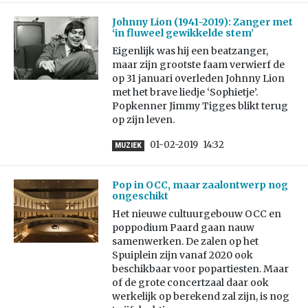
Johnny Lion (1941-2019): Zanger met
‘in fluweel gewikkelde stem’
Eigenlijk was hij een beatzanger,
maar zijn grootste faam verwierf de
op 31 januari overleden Johnny Lion
met het brave liedje ‘Sophietje’.
Popkenner Jimmy Tigges blikt terug
op zijn leven.
01-02-2019
14:32
MUZIEK
Pop in OCC, maar zaalontwerp nog
ongeschikt
Het nieuwe cultuurgebouw OCC en
poppodium Paard gaan nauw
samenwerken. De zalen op het
Spuiplein zijn vanaf 2020 ook
beschikbaar voor popartiesten. Maar
of de grote concertzaal daar ook
werkelijk op berekend zal zijn, is nog