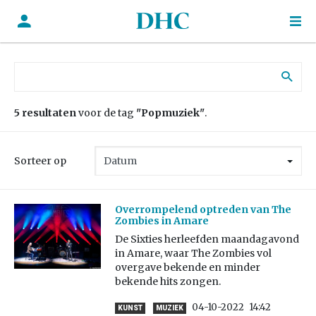
Zoek naar:
5 resultaten
voor de tag
"Popmuziek"
.
Sorteer op
Overrompelend optreden van The
Zombies in Amare
De Sixties herleefden maandagavond
in Amare, waar The Zombies vol
overgave bekende en minder
bekende hits zongen.
04-10-2022
14:42
KUNST
MUZIEK