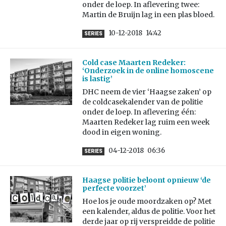
onder de loep. In aflevering twee:
Martin de Bruijn lag in een plas bloed.
10-12-2018
14:42
SERIES
Cold case Maarten Redeker:
‘Onderzoek in de online homoscene
is lastig’
DHC neem de vier ‘Haagse zaken’ op
de coldcasekalender van de politie
onder de loep. In aflevering één:
Maarten Redeker lag ruim een week
dood in eigen woning.
04-12-2018
06:36
SERIES
Haagse politie beloont opnieuw ‘de
perfecte voorzet’
Hoe los je oude moordzaken op? Met
een kalender, aldus de politie. Voor het
derde jaar op rij verspreidde de politie