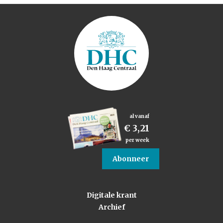
al vanaf
€ 3,21
per week
Abonneer
Digitale krant
Archief