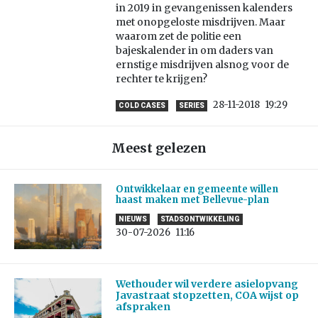
in 2019 in gevangenissen kalenders
met onopgeloste misdrijven. Maar
waarom zet de politie een
bajeskalender in om daders van
ernstige misdrijven alsnog voor de
rechter te krijgen?
28-11-2018
19:29
COLD CASES
SERIES
Meest gelezen
Ontwikkelaar en gemeente willen
haast maken met Bellevue-plan
NIEUWS
STADSONTWIKKELING
30-07-2026
11:16
Wethouder wil verdere asielopvang
Javastraat stopzetten, COA wijst op
afspraken