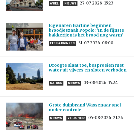
27-07-2026
15:23
ASIEL
NIEUWS
Eigenaren Bartine beginnen
broodjeszaak Popolo: ‘In de fijnste
bakkerijen is het brood nog warm’
31-07-2026
08:00
ETEN & DRINKEN
Droogte slaat toe, besproeien met
water uit vijvers en sloten verboden
03-08-2026
15:24
NATUUR
NIEUWS
Grote duinbrand Wassenaar snel
onder controle
05-08-2026
21:24
NIEUWS
VEILIGHEID