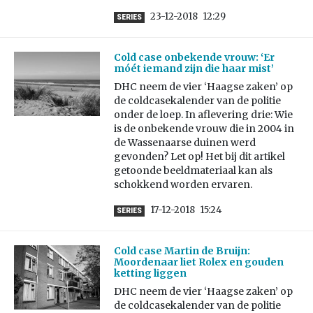
23-12-2018
12:29
SERIES
Cold case onbekende vrouw: ‘Er
móét iemand zijn die haar mist’
DHC neem de vier ‘Haagse zaken’ op
de coldcasekalender van de politie
onder de loep. In aflevering drie: Wie
is de onbekende vrouw die in 2004 in
de Wassenaarse duinen werd
gevonden? Let op! Het bij dit artikel
getoonde beeldmateriaal kan als
schokkend worden ervaren.
17-12-2018
15:24
SERIES
Cold case Martin de Bruijn:
Moordenaar liet Rolex en gouden
ketting liggen
DHC neem de vier ‘Haagse zaken’ op
de coldcasekalender van de politie