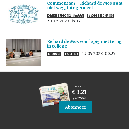
Commentaar – Richard de Mos gaat
niet weg, integendeel
OPINIE & COMMENTAAR
PROCES-DE MOS
20-05-2023
15:03
Richard de Mos voorlopig niet terug
in college
12-05-2023
00:27
NIEUWS
POLITIEK
al vanaf
€ 3,21
per week
Abonneer