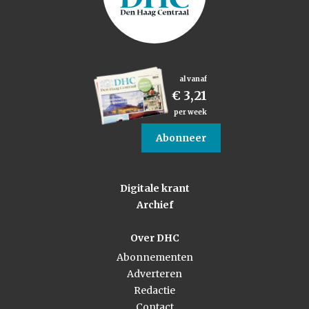
al vanaf
€ 3,21
per week
Abonneer
Digitale krant
Archief
Over DHC
Abonnementen
Adverteren
Redactie
Contact