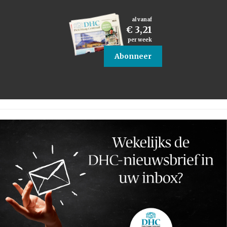
al vanaf
€ 3,21
per week
Abonneer