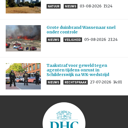
03-08-2026
15:24
NATUUR
NIEUWS
Grote duinbrand Wassenaar snel
onder controle
05-08-2026
21:24
NIEUWS
VEILIGHEID
Taakstraf voor geweld tegen
agenten tijdens onrust in
Schilderswijk na WK-wedstrijd
27-07-2026
14:01
NIEUWS
RECHTSPRAAK