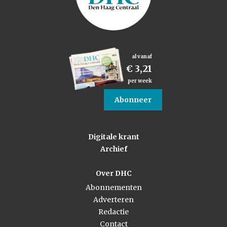
al vanaf
€ 3,21
per week
Abonneer
Digitale krant
Archief
Over DHC
Abonnementen
Adverteren
Redactie
Contact