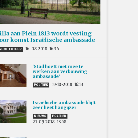
illa aan Plein 1813 wordt vesting
oor komst Israëlische ambassade
16-08-2018
16:36
RCHITECTUUR
‘Stad hoeft niet mee te
werken aan verbouwing
ambassade’
19-10-2018
16:13
POLITIEK
Israëlische ambassade blijft
zeer heet hangijzer
NIEUWS
POLITIEK
21-09-2018
13:58