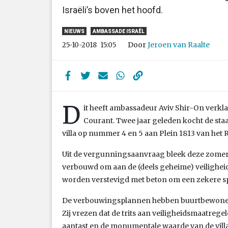
Israëli’s boven het hoofd.
NIEUWS
AMBASSADE ISRAËL
Door
Jeroen van Raalte
25-10-2018
15:05
D
it heeft ambassadeur Aviv Shir-On verkl
Courant. Twee jaar geleden kocht de sta
villa op nummer 4 en 5 aan Plein 1813 van het 
Uit de vergunningsaanvraag bleek deze zomer 
verbouwd om aan de (deels geheime) veiligheid
worden verstevigd met beton om een zekere s
De verbouwingsplannen hebben buurtbewoners
Zij vrezen dat de trits aan veiligheidsmaatregel
aantast en de monumentale waarde van de villa