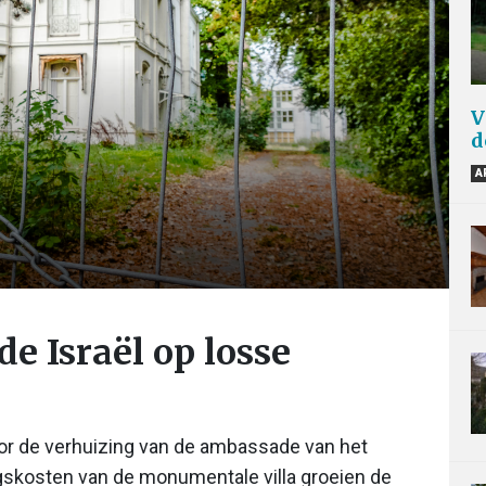
V
d
A
e Israël op losse
oor de verhuizing van de ambassade van het
gskosten van de monumentale villa groeien de