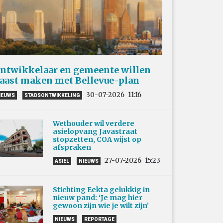
ntwikkelaar en gemeente willen
aast maken met Bellevue-plan
30-07-2026
11:16
IEUWS
STADSONTWIKKELING
Wethouder wil verdere
asielopvang Javastraat
stopzetten, COA wijst op
afspraken
27-07-2026
15:23
ASIEL
NIEUWS
Stichting Eekta gelukkig in
nieuw pand: ‘Je mag hier
gewoon zijn wie je wilt zijn’
NIEUWS
REPORTAGE