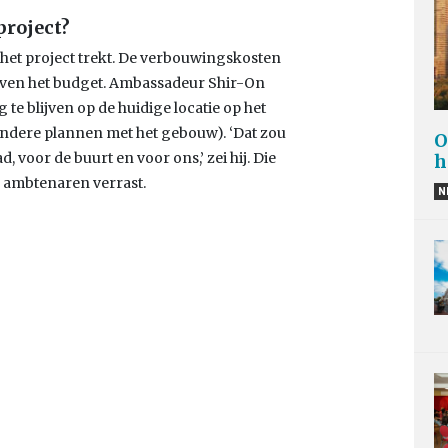
project?
it het project trekt. De verbouwingskosten
oven het budget. Ambassadeur Shir-On
e blijven op de huidige locatie op het
 andere plannen met het gebouw). ‘Dat zou
O
, voor de buurt en voor ons,’ zei hij. Die
h
 ambtenaren verrast.
N