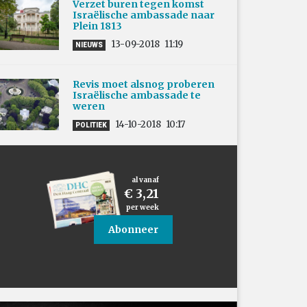
Verzet buren tegen komst
Israëlische ambassade naar
Plein 1813
13-09-2018
11:19
NIEUWS
Revis moet alsnog proberen
Israëlische ambassade te
weren
14-10-2018
10:17
POLITIEK
al vanaf
€ 3,21
per week
Abonneer