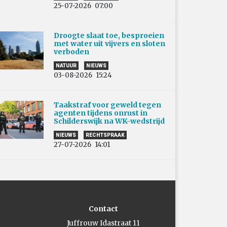
25-07-2026
07:00
Droogte slaat toe, besproeien
met water uit vijvers en sloten
verboden
NATUUR
NIEUWS
03-08-2026
15:24
Taakstraf voor geweld tegen
agenten tijdens onrust in
Schilderswijk na WK-wedstrijd
NIEUWS
RECHTSPRAAK
27-07-2026
14:01
Contact
Juffrouw Idastraat 11