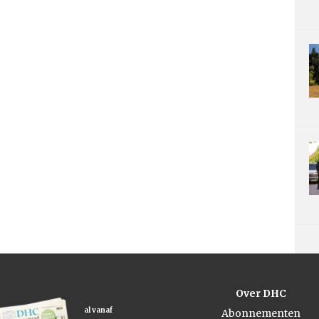
Over DHC
al vanaf
Abonnementen