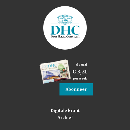
al vanaf
€ 3,21
per week
Abonneer
Digitale krant
Archief