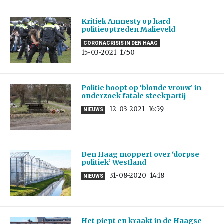
Kritiek Amnesty op hard
politieoptreden Malieveld
CORONACRISIS IN DEN HAAG
15-03-2021
17:50
Politie hoopt op ‘blonde vrouw’ in
onderzoek fatale steekpartij
12-03-2021
16:59
NIEUWS
Den Haag moppert over ‘dorpse
politiek’ Westland
31-08-2020
14:18
NIEUWS
Het piept en kraakt in de Haagse