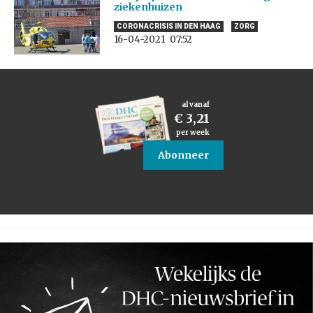
ziekenhuizen
CORONACRISIS IN DEN HAAG
ZORG
16-04-2021
07:52
al vanaf
€ 3,21
per week
Abonneer