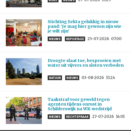
ASIEL
NIEUWS
Stichting Eekta gelukkig in nieuw
pand: ‘Je mag hier gewoon zijn wie
je wilt zijn’
25-07-2026
07:00
NIEUWS
REPORTAGE
Droogte slaat toe, besproeien met
water uit vijvers en sloten verboden
03-08-2026
15:24
NATUUR
NIEUWS
Taakstraf voor geweld tegen
agenten tijdens onrust in
Schilderswijk na WK-wedstrijd
27-07-2026
14:01
NIEUWS
RECHTSPRAAK