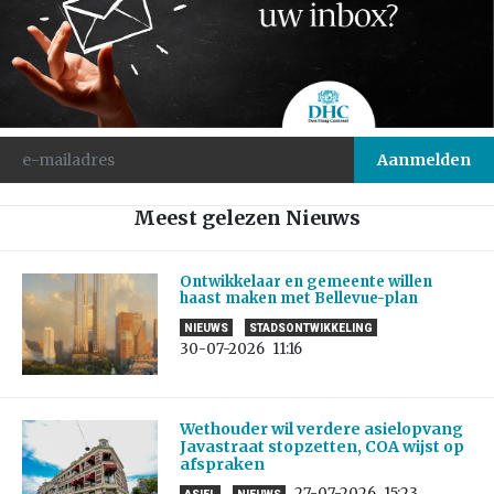
Meest gelezen Nieuws
Ontwikkelaar en gemeente willen
haast maken met Bellevue-plan
NIEUWS
STADSONTWIKKELING
30-07-2026
11:16
Wethouder wil verdere asielopvang
Javastraat stopzetten, COA wijst op
afspraken
27-07-2026
15:23