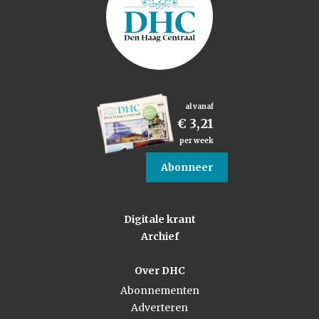
al vanaf
€ 3,21
per week
Abonneer
Digitale krant
Archief
Over DHC
Abonnementen
Adverteren