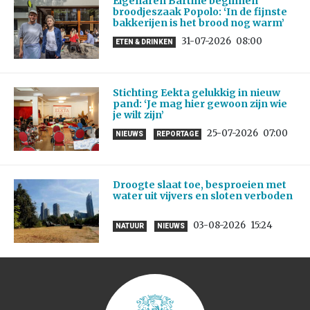
Eigenaren Bartine beginnen
broodjeszaak Popolo: ‘In de fijnste
bakkerijen is het brood nog warm’
31-07-2026
08:00
ETEN & DRINKEN
Stichting Eekta gelukkig in nieuw
pand: ‘Je mag hier gewoon zijn wie
je wilt zijn’
25-07-2026
07:00
NIEUWS
REPORTAGE
Droogte slaat toe, besproeien met
water uit vijvers en sloten verboden
03-08-2026
15:24
NATUUR
NIEUWS