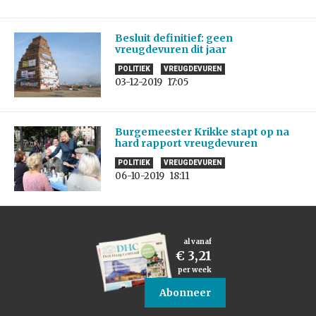
Besluit definitief: geen
vreugdevuren dit jaar
POLITIEK
VREUGDEVUREN
03-12-2019
17:05
Burgemeester Krikke stapt op na
hard rapport vreugdevuren
POLITIEK
VREUGDEVUREN
06-10-2019
18:11
al vanaf
€ 3,21
per week
Abonneer