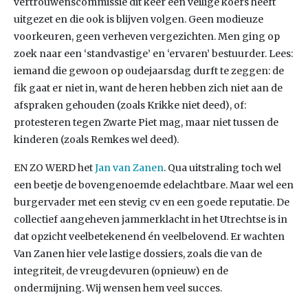
vertrouwenscommissie dit keer een veilige koers heeft
uitgezet en die ook is blijven volgen. Geen modieuze
voorkeuren, geen verheven vergezichten. Men ging op
zoek naar een ‘standvastige’ en ‘ervaren’ bestuurder. Lees:
iemand die gewoon op oudejaarsdag durft te zeggen: de
fik gaat er niet in, want de heren hebben zich niet aan de
afspraken gehouden (zoals Krikke niet deed), of:
protesteren tegen Zwarte Piet mag, maar niet tussen de
kinderen (zoals Remkes wel deed).
EN ZO WERD het
Jan van Zanen
. Qua uitstraling toch wel
een beetje de bovengenoemde edelachtbare. Maar wel een
burgervader met een stevig cv en een goede reputatie. De
collectief aangeheven jammerklacht in het Utrechtse is in
dat opzicht veelbetekenend én veelbelovend. Er wachten
Van Zanen hier vele lastige dossiers, zoals die van de
integriteit, de vreugdevuren (opnieuw) en de
ondermijning. Wij wensen hem veel succes.