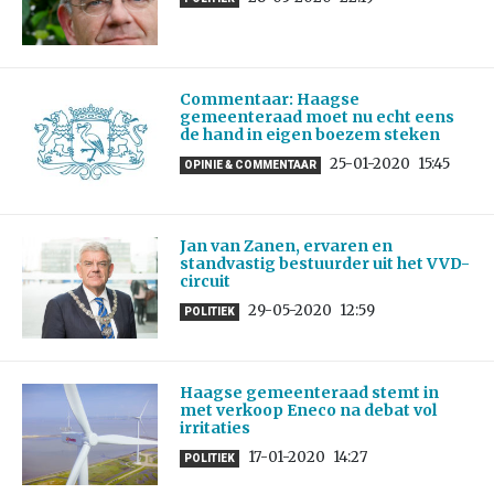
Commentaar: Haagse
gemeenteraad moet nu echt eens
de hand in eigen boezem steken
25-01-2020
15:45
OPINIE & COMMENTAAR
Jan van Zanen, ervaren en
standvastig bestuurder uit het VVD-
circuit
29-05-2020
12:59
POLITIEK
Haagse gemeenteraad stemt in
met verkoop Eneco na debat vol
irritaties
17-01-2020
14:27
POLITIEK