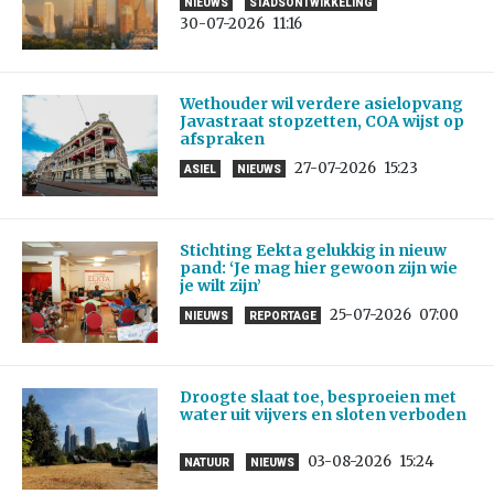
NIEUWS
STADSONTWIKKELING
30-07-2026
11:16
Wethouder wil verdere asielopvang
Javastraat stopzetten, COA wijst op
afspraken
27-07-2026
15:23
ASIEL
NIEUWS
Stichting Eekta gelukkig in nieuw
pand: ‘Je mag hier gewoon zijn wie
je wilt zijn’
25-07-2026
07:00
NIEUWS
REPORTAGE
Droogte slaat toe, besproeien met
water uit vijvers en sloten verboden
03-08-2026
15:24
NATUUR
NIEUWS