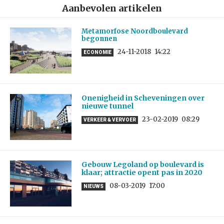
Aanbevolen artikelen
Metamorfose Noordboulevard
begonnen
24-11-2018
14:22
ECONOMIE
Onenigheid in Scheveningen over
nieuwe tunnel
23-02-2019
08:29
VERKEER & VERVOER
Gebouw Legoland op boulevard is
klaar; attractie opent pas in 2020
08-03-2019
17:00
NIEUWS