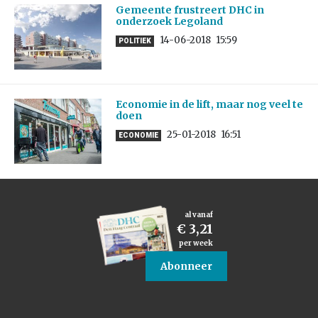
Gemeente frustreert DHC in
onderzoek Legoland
14-06-2018
15:59
POLITIEK
Economie in de lift, maar nog veel te
doen
25-01-2018
16:51
ECONOMIE
al vanaf
€ 3,21
per week
Abonneer