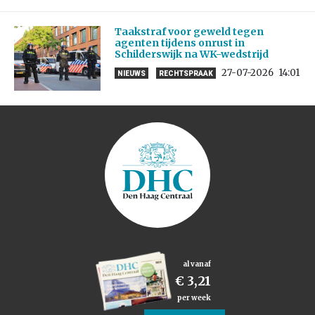
Taakstraf voor geweld tegen
agenten tijdens onrust in
Schilderswijk na WK-wedstrijd
27-07-2026
14:01
NIEUWS
RECHTSPRAAK
al vanaf
€ 3,21
per week