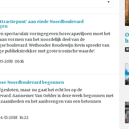
ttractiepunt’ aan einde Noordboulevard
gen
en spectaculair vormgegeven horecapaviljoen moet het
O
aan vormen van het noordelijk deel van de
h
se boulevard. Wethouder Boudewijn Revis spreekt van
N
ige publiekstrekker met grote iconische waarde’.
05-2019
06:16
se Noordboulevard begonnen
afgesloten, maar nu gaat het echt los op de
vard. Aannemer Van Gelder is deze week begonnen met
zaamheden en het aanbrengen van een betonnen
4-11-2018
14:22