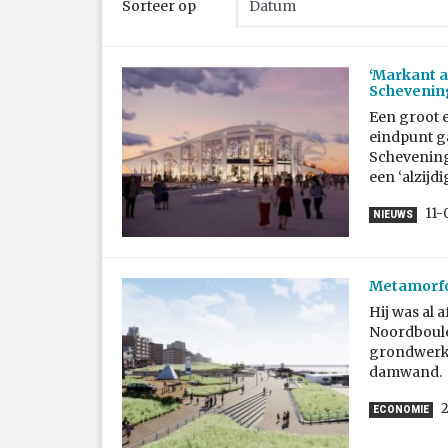
Sorteer op
‘Markant a
Schevenin
Een groot 
eindpunt g
Schevening
een ‘alzijd
11-
NIEUWS
Metamorfo
Hij was al 
Noordboule
grondwerk
damwand.
2
ECONOMIE