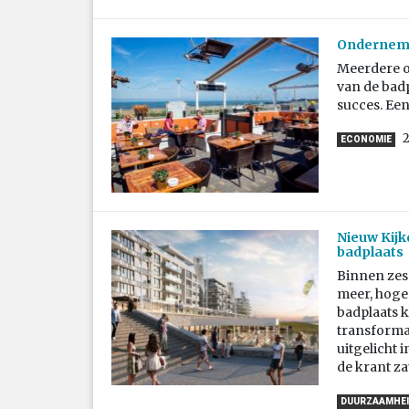
Ondernemer
Meerdere o
van de bad
succes. Een
2
ECONOMIE
Nieuw Kijk
badplaats
Binnen zes 
meer, hoger
badplaats k
transformat
uitgelicht 
de krant za
DUURZAAMHEI