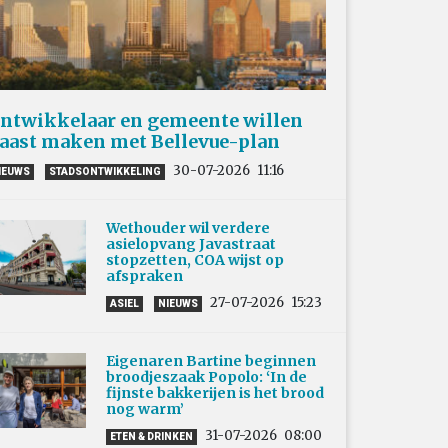
ntwikkelaar en gemeente willen
aast maken met Bellevue-plan
30-07-2026
11:16
IEUWS
STADSONTWIKKELING
Wethouder wil verdere
asielopvang Javastraat
stopzetten, COA wijst op
afspraken
27-07-2026
15:23
ASIEL
NIEUWS
Eigenaren Bartine beginnen
broodjeszaak Popolo: ‘In de
fijnste bakkerijen is het brood
nog warm’
31-07-2026
08:00
ETEN & DRINKEN