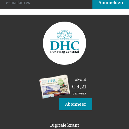
al vanaf
€ 3,21
per week
Abonneer
Digitale krant