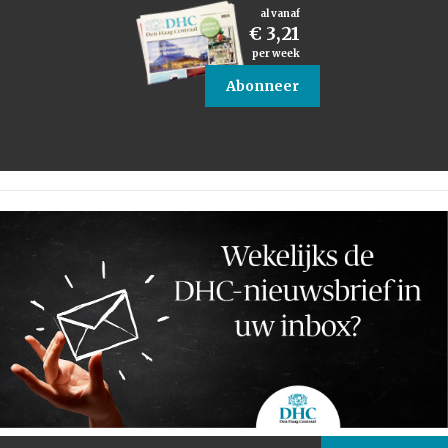
al vanaf
€ 3,21
per week
Abonneer