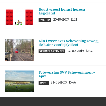
Buurt vreest komst horeca
Legoland
25-10-2017
17:21
POLITIEK
Lijn 1 weer over Scheveningseweg,
de kater voorbij (video)
14-02-2019
12:14
VERKEER & VERVOER
Fotoverslag SVV Scheveningen –
Ajax
21-09-2017
15:46
SPORT