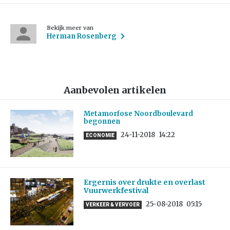
Bekijk meer van
Herman Rosenberg
Aanbevolen artikelen
Metamorfose Noordboulevard
begonnen
24-11-2018
14:22
ECONOMIE
Ergernis over drukte en overlast
Vuurwerkfestival
25-08-2018
05:15
VERKEER & VERVOER