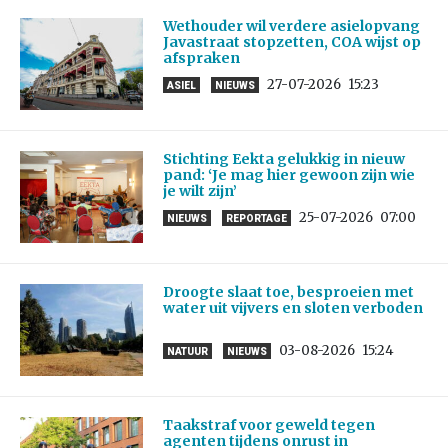
Wethouder wil verdere asielopvang
Javastraat stopzetten, COA wijst op
afspraken
27-07-2026
15:23
ASIEL
NIEUWS
Stichting Eekta gelukkig in nieuw
pand: ‘Je mag hier gewoon zijn wie
je wilt zijn’
25-07-2026
07:00
NIEUWS
REPORTAGE
Droogte slaat toe, besproeien met
water uit vijvers en sloten verboden
03-08-2026
15:24
NATUUR
NIEUWS
Taakstraf voor geweld tegen
agenten tijdens onrust in