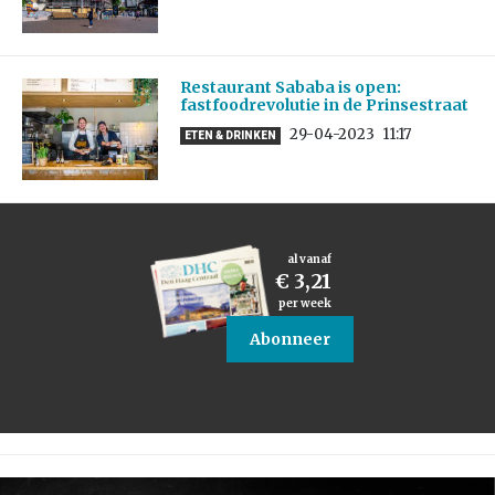
Restaurant Sababa is open:
fastfoodrevolutie in de Prinsestraat
29-04-2023
11:17
ETEN & DRINKEN
al vanaf
€ 3,21
per week
Abonneer