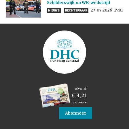
Schilderswijk na WK-wedstrijd
27-07-2026
14:01
NIEUWS
RECHTSPRAAK
al vanaf
€ 3,21
per week
Abonneer