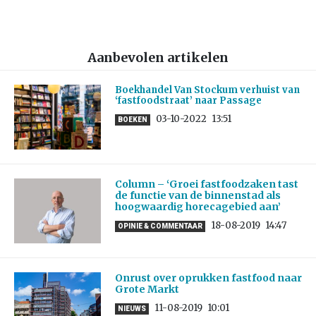
Aanbevolen artikelen
Boekhandel Van Stockum verhuist van
‘fastfoodstraat’ naar Passage
03-10-2022
13:51
BOEKEN
Column – ‘Groei fastfoodzaken tast
de functie van de binnenstad als
hoogwaardig horecagebied aan’
18-08-2019
14:47
OPINIE & COMMENTAAR
Onrust over oprukken fastfood naar
Grote Markt
11-08-2019
10:01
NIEUWS