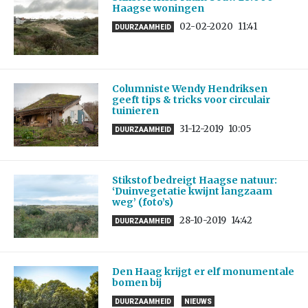
Haagse woningen
02-02-2020
11:41
DUURZAAMHEID
Columniste Wendy Hendriksen
geeft tips & tricks voor circulair
tuinieren
31-12-2019
10:05
DUURZAAMHEID
Stikstof bedreigt Haagse natuur:
‘Duinvegetatie kwijnt langzaam
weg’ (foto’s)
28-10-2019
14:42
DUURZAAMHEID
Den Haag krijgt er elf monumentale
bomen bij
DUURZAAMHEID
NIEUWS