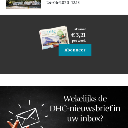
24-06-2020
12:13
al vanaf
€ 3,21
per week
Abonneer