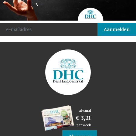
al vanaf
€ 3,21
per week