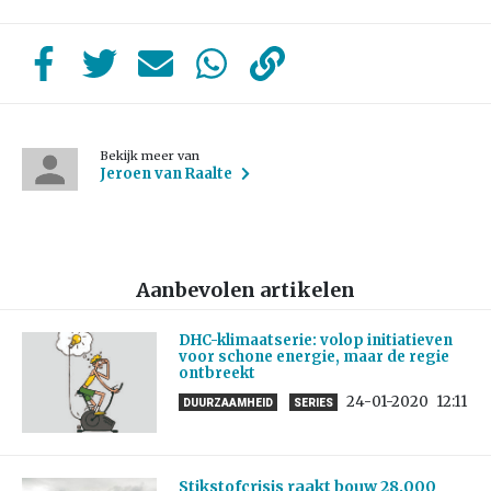
Bekijk meer van
Jeroen van Raalte
Aanbevolen artikelen
DHC-klimaatserie: volop initiatieven
voor schone energie, maar de regie
ontbreekt
24-01-2020
12:11
DUURZAAMHEID
SERIES
Stikstofcrisis raakt bouw 28.000