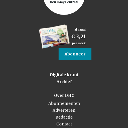
al vanaf
€ 3,21
per week
Abonneer
Digitale krant
Archief
Over DHC
Abonnementen
Adverteren
Redactie
Contact