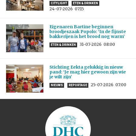
CITYLIGHT
ETEN & DRINKEN
24-07-2026
07:15
Eigenaren Bartine beginnen
broodjeszaak Popolo: ‘In de fijnste
bakkerijen is het brood nog warm’
31-07-2026
08:00
ETEN & DRINKEN
Stichting Eekta gelukkig in nieuw
pand: ‘Je mag hier gewoon zijn wie
je wilt zijn’
25-07-2026
07:00
NIEUWS
REPORTAGE