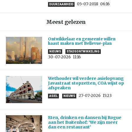
05-07-2018
06:16
DUURZAAMHEID
Meest gelezen
Ontwikkelaar en gemeente willen
haast maken met Bellevue-plan
NIEUWS
STADSONTWIKKELING
30-07-2026
11:16
Wethouder wil verdere asielopvang
Javastraat stopzetten, COA wijst op
afspraken
27-07-2026
15:23
ASIEL
NIEUWS
Eten, drinken en dansen bij Rogue
aan het Buitenhof: ‘We zijn meer
dan een restaurant’