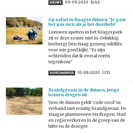
09-09-2020
14:46
NIEUWS
Op safari in Haagse duinen: ‘Je gaat
het pas zien als je het doorhebt’
Leeuwen spotten in het Krugerpark
zit er deze zomer niet in. Gelukkig
herbergt Den Haag genoeg wildlife
voor wie goed kijkt. “Er zijn
ochtenden dat ik overal reeën
tegenkom.”
01-08-2020
13:15
DUURZAAMHEID
Brandgevaar in de duinen, jonge
bomen drogen uit
Voor de duinen geldt ‘code rood’ in
verband met ernstig brandgevaar. De
Haagse plantsoenen verdrogen. Stad
en regio verkeren in de greep van de
hitte en de droogte.