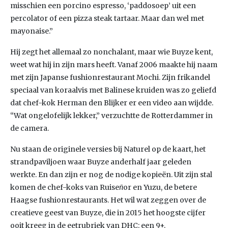
misschien een porcino espresso, ‘paddosoep’ uit een
percolator of een pizza steak tartaar. Maar dan wel met
mayonaise.”
Hij zegt het allemaal zo nonchalant, maar wie Buyze kent,
weet wat hij in zijn mars heeft. Vanaf 2006 maakte hij naam
met zijn Japanse fushionrestaurant Mochi. Zijn frikandel
speciaal van koraalvis met Balinese kruiden was zo geliefd
dat chef-kok Herman den Blijker er een video aan wijdde.
“Wat ongelofelijk lekker,” verzuchtte de Rotterdammer in
de camera.
Nu staan de originele versies bij Naturel op de kaart, het
strandpaviljoen waar Buyze anderhalf jaar geleden
werkte. En dan zijn er nog de nodige kopieën. Uit zijn stal
komen de chef-koks van Ruise
ñ
or en Yuzu, de betere
Haagse fushionrestaurants. Het wil wat zeggen over de
creatieve geest van Buyze, die in 2015 het hoogste cijfer
ooit kreeg in de eetrubriek van DHC: een 9+.