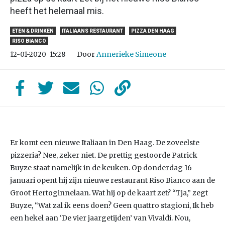
heeft het helemaal mis.
ETEN & DRINKEN
ITALIAANS RESTAURANT
PIZZA DEN HAAG
RISO BIANCO
Door
Annerieke Simeone
12-01-2020
15:28
Er komt een nieuwe Italiaan in Den Haag. De zoveelste
pizzeria? Nee, zeker niet. De prettig gestoorde Patrick
Buyze staat namelijk in de keuken. Op donderdag 16
januari opent hij zijn nieuwe restaurant Riso Bianco aan de
Groot Hertoginnelaan. Wat hij op de kaart zet? “Tja,” zegt
Buyze, “Wat zal ik eens doen? Geen quattro stagioni, Ik heb
een hekel aan ‘De vier jaargetijden’ van Vivaldi. Nou,