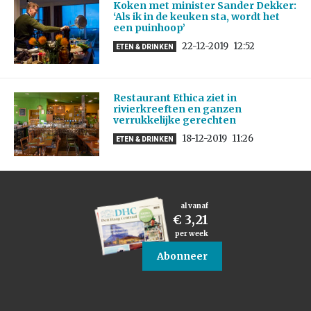
Koken met minister Sander Dekker:
‘Als ik in de keuken sta, wordt het
een puinhoop’
22-12-2019
12:52
ETEN & DRINKEN
Restaurant Ethica ziet in
rivierkreeften en ganzen
verrukkelijke gerechten
18-12-2019
11:26
ETEN & DRINKEN
al vanaf
€ 3,21
per week
Abonneer