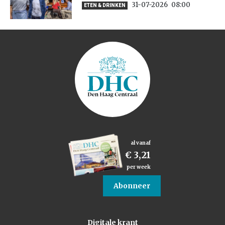
31-07-2026
08:00
ETEN & DRINKEN
al vanaf
€ 3,21
per week
Abonneer
Digitale krant