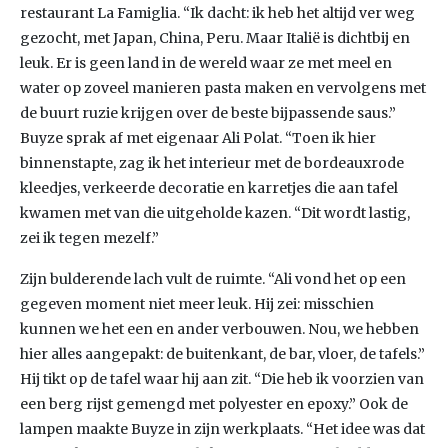
restaurant La Famiglia. “Ik dacht: ik heb het altijd ver weg
gezocht, met Japan, China, Peru. Maar Italië is dichtbij en
leuk. Er is geen land in de wereld waar ze met meel en
water op zoveel manieren pasta maken en vervolgens met
de buurt ruzie krijgen over de beste bijpassende saus.”
Buyze sprak af met eigenaar Ali Polat. “Toen ik hier
binnenstapte, zag ik het interieur met de bordeauxrode
kleedjes, verkeerde decoratie en karretjes die aan tafel
kwamen met van die uitgeholde kazen. “Dit wordt lastig,
zei ik tegen mezelf.”
Zijn bulderende lach vult de ruimte. “Ali vond het op een
gegeven moment niet meer leuk. Hij zei: misschien
kunnen we het een en ander verbouwen. Nou, we hebben
hier alles aangepakt: de buitenkant, de bar, vloer, de tafels.”
Hij tikt op de tafel waar hij aan zit. “Die heb ik voorzien van
een berg rijst gemengd met polyester en epoxy.” Ook de
lampen maakte Buyze in zijn werkplaats. “Het idee was dat