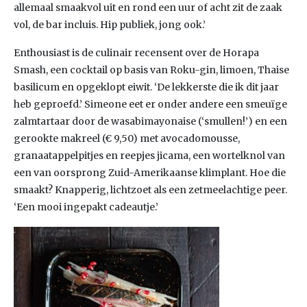
allemaal smaakvol uit en rond een uur of acht zit de zaak
vol, de bar incluis. Hip publiek, jong ook.’
Enthousiast is de culinair recensent over de Horapa
Smash, een cocktail op basis van Roku-gin, limoen, Thaise
basilicum en opgeklopt eiwit. ‘De lekkerste die ik dit jaar
heb geproefd.’ Simeone eet er onder andere een smeuïge
zalmtartaar door de wasabimayonaise (‘smullen!’) en een
gerookte makreel (€ 9,50) met avocadomousse,
granaatappelpitjes en reepjes jicama, een wortelknol van
een van oorsprong Zuid-Amerikaanse klimplant. Hoe die
smaakt? Knapperig, lichtzoet als een zetmeelachtige peer.
‘Een mooi ingepakt cadeautje.’