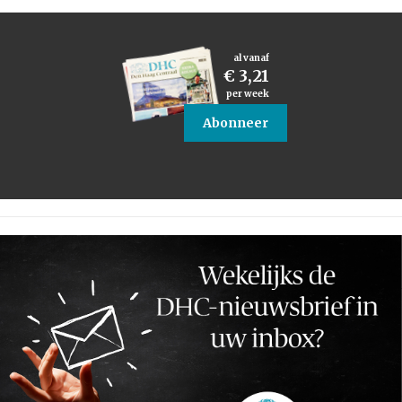
al vanaf
€ 3,21
per week
Abonneer