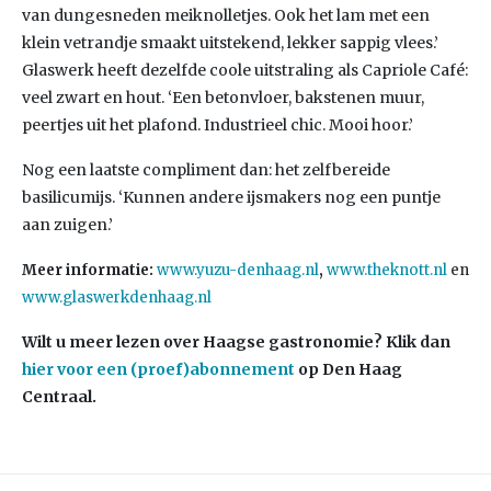
van dungesneden meiknolletjes. Ook het lam met een
klein vetrandje smaakt uitstekend, lekker sappig vlees.’
Glaswerk heeft dezelfde coole uitstraling als Capriole Café:
veel zwart en hout. ‘Een betonvloer, bakstenen muur,
peertjes uit het plafond. Industrieel chic. Mooi hoor.’
Nog een laatste compliment dan: het zelfbereide
basilicumijs. ‘Kunnen andere ijsmakers nog een puntje
aan zuigen.’
Meer informatie:
www.yuzu-denhaag.nl
,
www.theknott.nl
en
www.glaswerkdenhaag.nl
Wilt u meer lezen over Haagse gastronomie? Klik dan
hier voor een (proef)abonnement
op Den Haag
Centraal.