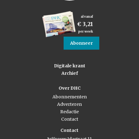
al vanaf
€ 3,21
per week
Abonneer
Digitale krant
Archief
Over DHC
Abonnementen
Adverteren
Redactie
Contact
Contact
Juffrouw Idastraat 11