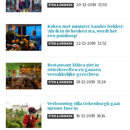
20-12-2019
11:30
ETEN & DRINKEN
Koken met minister Sander Dekker:
‘Als ik in de keuken sta, wordt het
een puinhoop’
22-12-2019
12:52
ETEN & DRINKEN
Restaurant Ethica ziet in
rivierkreeften en ganzen
verrukkelijke gerechten
18-12-2019
11:26
ETEN & DRINKEN
Verbouwing villa Ockenburgh gaat
nieuwe fase in
16-12-2019
16:14
ETEN & DRINKEN