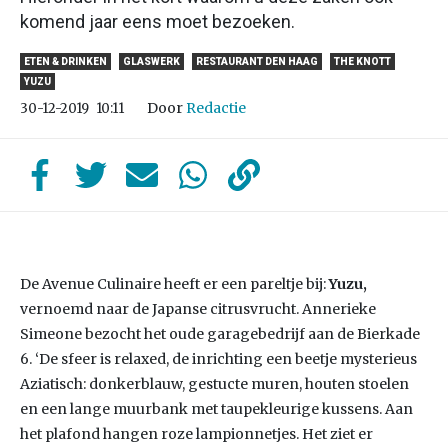
komend jaar eens moet bezoeken.
ETEN & DRINKEN
GLASWERK
RESTAURANT DEN HAAG
THE KNOTT
YUZU
Door
Redactie
30-12-2019
10:11
De Avenue Culinaire heeft er een pareltje bij:
Yuzu,
vernoemd naar de Japanse citrusvrucht. Annerieke
Simeone bezocht het oude garagebedrijf aan de Bierkade
6. ‘De sfeer is relaxed, de inrichting een beetje mysterieus
Aziatisch: donkerblauw, gestucte muren, houten stoelen
en een lange muurbank met taupekleurige kussens. Aan
het plafond hangen roze lampionnetjes. Het ziet er