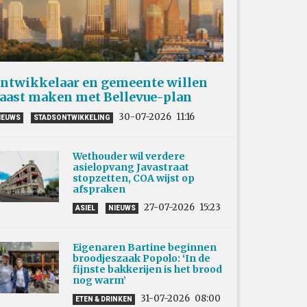
ntwikkelaar en gemeente willen
aast maken met Bellevue-plan
30-07-2026
11:16
IEUWS
STADSONTWIKKELING
Wethouder wil verdere
asielopvang Javastraat
stopzetten, COA wijst op
afspraken
27-07-2026
15:23
ASIEL
NIEUWS
Eigenaren Bartine beginnen
broodjeszaak Popolo: ‘In de
fijnste bakkerijen is het brood
nog warm’
31-07-2026
08:00
ETEN & DRINKEN