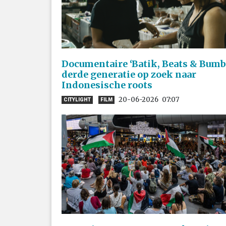
Documentaire ‘Batik, Beats & Bumb
derde generatie op zoek naar
Indonesische roots
20-06-2026
07:07
CITYLIGHT
FILM