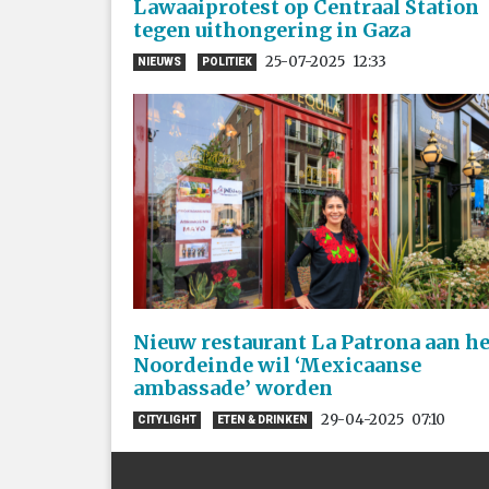
Lawaaiprotest op Centraal Station
tegen uithongering in Gaza
25-07-2025
12:33
NIEUWS
POLITIEK
Nieuw restaurant La Patrona aan he
Noordeinde wil ‘Mexicaanse
ambassade’ worden
29-04-2025
07:10
CITYLIGHT
ETEN & DRINKEN