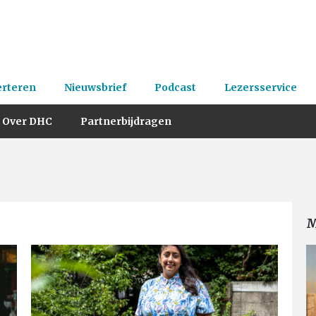
erteren
Nieuwsbrief
Podcast
Lezersservice
Over DHC
Partnerbijdragen
M