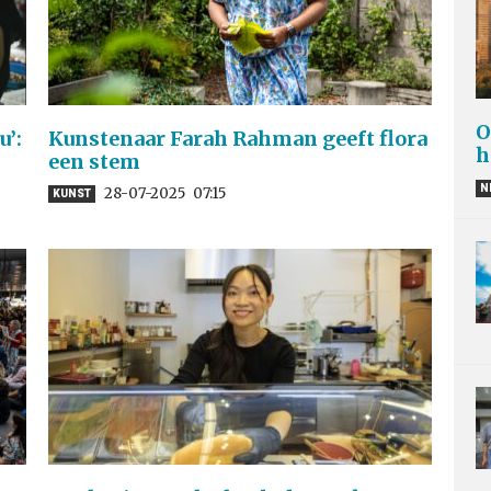
O
u’:
Kunstenaar Farah Rahman geeft flora
h
een stem
N
28-07-2025
07:15
KUNST