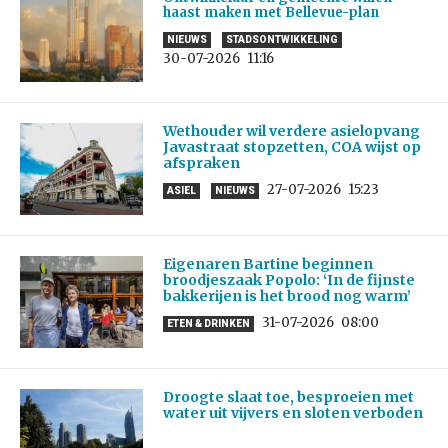
haast maken met Bellevue-plan
NIEUWS
STADSONTWIKKELING
30-07-2026
11:16
Wethouder wil verdere asielopvang
Javastraat stopzetten, COA wijst op
afspraken
27-07-2026
15:23
ASIEL
NIEUWS
Eigenaren Bartine beginnen
broodjeszaak Popolo: ‘In de fijnste
bakkerijen is het brood nog warm’
31-07-2026
08:00
ETEN & DRINKEN
Droogte slaat toe, besproeien met
water uit vijvers en sloten verboden