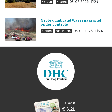
03-08-2026
15:24
NATUUR
NIEUWS
Grote duinbrand Wassenaar snel
onder controle
05-08-2026
21:24
NIEUWS
VEILIGHEID
al vanaf
€ 3,21