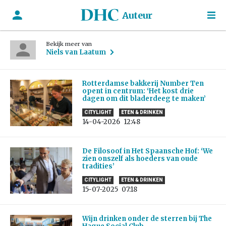
Auteur
Bekijk meer van
Niels van Laatum
Rotterdamse bakkerij Number Ten
opent in centrum: ‘Het kost drie
dagen om dit bladerdeeg te maken’
CITYLIGHT
ETEN & DRINKEN
14-04-2026
12:48
De Filosoof in Het Spaansche Hof: ‘We
zien onszelf als hoeders van oude
tradities’
CITYLIGHT
ETEN & DRINKEN
15-07-2025
07:18
Wijn drinken onder de sterren bij The