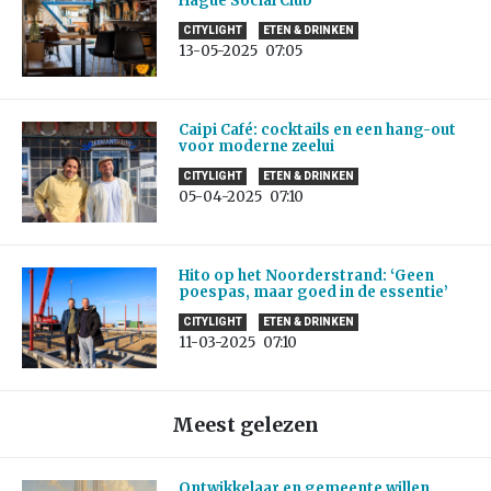
Hague Social Club
CITYLIGHT
ETEN & DRINKEN
13-05-2025
07:05
Caipi Café: cocktails en een hang-out
voor moderne zeelui
CITYLIGHT
ETEN & DRINKEN
05-04-2025
07:10
Hito op het Noorderstrand: ‘Geen
poespas, maar goed in de essentie’
CITYLIGHT
ETEN & DRINKEN
11-03-2025
07:10
Meest gelezen
Ontwikkelaar en gemeente willen