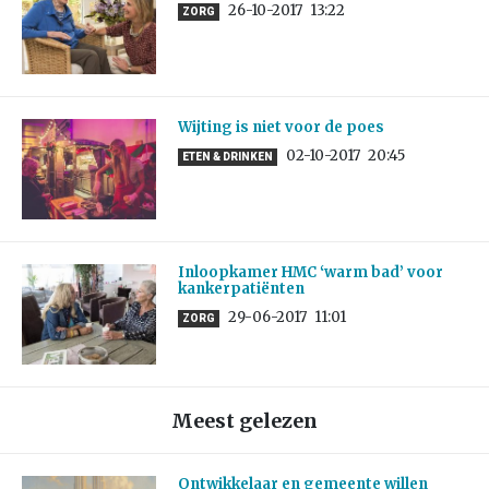
26-10-2017
13:22
ZORG
Wijting is niet voor de poes
02-10-2017
20:45
ETEN & DRINKEN
Inloopkamer HMC ‘warm bad’ voor
kankerpatiënten
29-06-2017
11:01
ZORG
Meest gelezen
Ontwikkelaar en gemeente willen