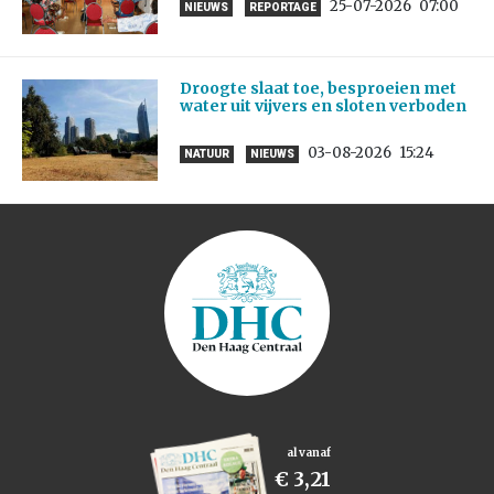
25-07-2026
07:00
NIEUWS
REPORTAGE
Droogte slaat toe, besproeien met
water uit vijvers en sloten verboden
03-08-2026
15:24
NATUUR
NIEUWS
al vanaf
€ 3,21