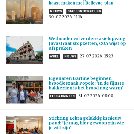
haast maken met Bellevue-plan
NIEUWS
STADSONTWIKKELING
30-07-2026
11:16
Wethouder wil verdere asielopvang
Javastraat stopzetten, COA wijst op
afspraken
27-07-2026
15:23
ASIEL
NIEUWS
Eigenaren Bartine beginnen
broodjeszaak Popolo: ‘In de fijnste
bakkerijen is het brood nog warm’
31-07-2026
08:00
ETEN & DRINKEN
Stichting Eekta gelukkig in nieuw
pand: ‘Je mag hier gewoon zijn wie
je wilt zijn’