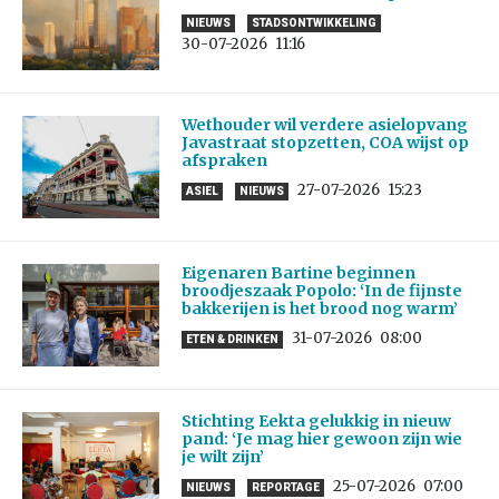
NIEUWS
STADSONTWIKKELING
30-07-2026
11:16
Wethouder wil verdere asielopvang
Javastraat stopzetten, COA wijst op
afspraken
27-07-2026
15:23
ASIEL
NIEUWS
Eigenaren Bartine beginnen
broodjeszaak Popolo: ‘In de fijnste
bakkerijen is het brood nog warm’
31-07-2026
08:00
ETEN & DRINKEN
Stichting Eekta gelukkig in nieuw
pand: ‘Je mag hier gewoon zijn wie
je wilt zijn’
25-07-2026
07:00
NIEUWS
REPORTAGE