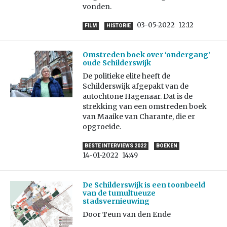
vonden.
03-05-2022
12:12
FILM
HISTORIE
Omstreden boek over ‘ondergang’
oude Schilderswijk
De politieke elite heeft de
Schilderswijk afgepakt van de
autochtone Hagenaar. Dat is de
strekking van een omstreden boek
van Maaike van Charante, die er
opgroeide.
BESTE INTERVIEWS 2022
BOEKEN
14-01-2022
14:49
De Schilderswijk is een toonbeeld
van de tumultueuze
stadsvernieuwing
Door Teun van den Ende