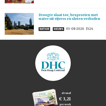
Droogte slaat toe, besproeien met
water uit vijvers en sloten verboden
03-08-2026
15:24
NATUUR
NIEUWS
al vanaf
€ 3,21
per week