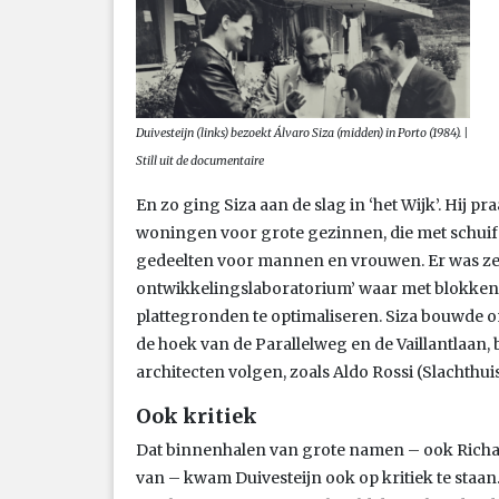
Duivesteijn (links) bezoekt Álvaro Siza (midden) in Porto (1984). |
Still uit de documentaire
En zo ging Siza aan de slag in ‘het Wijk’. Hij p
woningen voor grote gezinnen, die met schuif
gedeelten voor mannen en vrouwen. Er was zelf
ontwikkelingslaboratorium’ waar met blokken
plattegronden te optimaliseren. Siza bouwde
de hoek van de Parallelweg en de Vaillantlaan,
architecten volgen, zoals Aldo Rossi (Slachthui
Ook kritiek
Dat binnenhalen van grote namen – ook Richar
van – kwam Duivesteijn ook op kritiek te staan