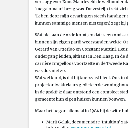
verslaggever Koos Maarleveld de wethouder daa
‘megalomaan’ bezig was. Duivesteijn trekt zich 
‘Ik ben door mijn ervaringen steeds handiger
kunnen sommige mensen niet tegen,’ zegt hij
Wat niet aan de orde komt, en dat is een omissi
binnen zijn eigen partij weerstanden wekte. O
Gerard van Otterloo en Constant Martini. Het zou
ondergang leiden, althans in Den Haag. In de do
carrière rimpelloos voortzette in de Tweede Ka
was dus niet zo.
Wat wél klopt, is dat hij koersvast bleef. Ook in 
projectontwikkelaars gedicteerde woningbouw v
in de praktijk: daar ontstond een compleet st
gemeente hun eigen huizen kunnen bouwen.
Maar het begon allemaal in 1984 bij de witte hu
Marit Geluk, documentaire ‘Intuition’, z
informatie:
www.omroepwest.nl