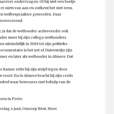
rover ondervragen. Of hij niet een beetje
er niets van aan en ontkent het niet eens.
 en welbespraakter geworden. Daar
 provocerend.
e, is dat de wethouder-actievoerder ook
nder meer bij zijn collega-wethouders
 uiteindelijk in 1989 tot zijn politieke
cumentaire is het net of Duivesteijn zijn
mer en later als wethouder in Almere. Dat
de Kamer zette hij zijn strijd tegen door
oort. En in Almere bracht hij zijn credo
adsdeel waar bewoners met behulp van de
izen in Porto.
aterdag 4 juni, Omroep West. Meer