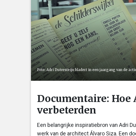
Foto: Adri Duivesteijn bladert in een jaargang van de acti
Documentaire: Hoe A
verbeterden
Een belangrijke inspiratiebron van Adri D
werk van de architect Álvaro Siza. Een d