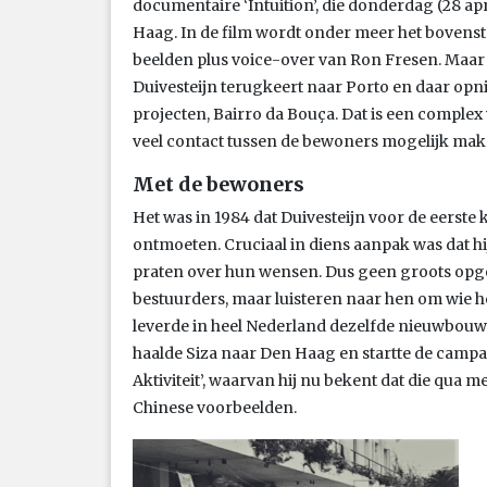
documentaire ‘Intuition’, die donderdag (28 apr
Haag. In de film wordt onder meer het bovenst
beelden plus voice-over van Ron Fresen. Maar c
Duivesteijn terugkeert naar Porto en daar opni
projecten, Bairro da Bouça. Dat is een complex 
veel contact tussen de bewoners mogelijk mak
Met de bewoners
Het was in 1984 dat Duivesteijn voor de eerste 
ontmoeten. Cruciaal in diens aanpak was dat h
praten over hun wensen. Dus geen groots opg
bestuurders, maar luisteren naar hen om wie he
leverde in heel Nederland dezelfde nieuwbouw o
haalde Siza naar Den Haag en startte de campa
Aktiviteit’, waarvan hij nu bekent dat die qua
Chinese voorbeelden.