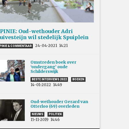
PINIE: Oud-wethouder Adri
uivesteijn wil stedelijk Spuiplein
24-04-2021
14:21
PINIE & COMMENTAAR
Omstreden boek over
‘ondergang’ oude
Schilderswijk
BESTE INTERVIEWS 2022
BOEKEN
14-01-2022
14:49
Oud-wethouder Gerard van
Otterloo (69) overleden
NIEUWS
POLITIEK
15-11-2019
14:46