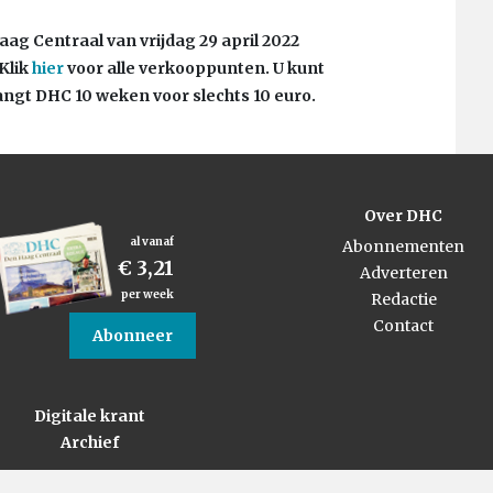
Haag Centraal van vrijdag 29 april 2022
Klik
hier
voor alle verkooppunten. U kunt
ngt DHC 10 weken voor slechts 10 euro.
Over DHC
al vanaf
Abonnementen
€ 3,21
Adverteren
per week
Redactie
Contact
Abonneer
Digitale krant
Archief