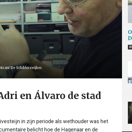
O
D
O
ekrant De Schilderswijker.
dri en Álvaro de stad
uivesteijn in zijn periode als wethouder was het
ocumentaire belicht hoe de Hagenaar en de