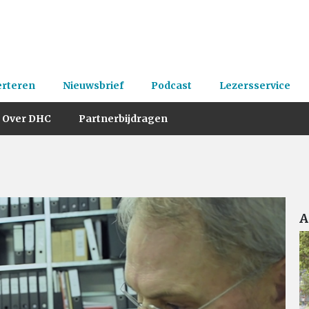
erteren
Nieuwsbrief
Podcast
Lezersservice
Over DHC
Partnerbijdragen
A