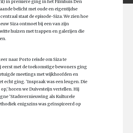
il) in première ging in het Filmhuis Den
aande belicht met oude en eigentijdse
entraal staat de episode-Siza. We zien hoe
euw Siza ontmoet bij een van zijn
witte huizen met trappen en galerijen die
en.
keer naar Porto reisde om Siza te
ij eerst met de toekomstige bewoners ging
etuigde meetings met wijkhoofden en
t echt ging. ‘Inspraak was een leugen. Die
p,’ horen we Duivesteijn vertellen. Hij
gne ‘Stadsvernieuwing als Kulturele
 methodiek enigszins was geïnspireerd op