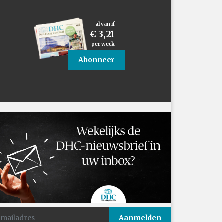
al vanaf
€ 3,21
per week
Abonneer