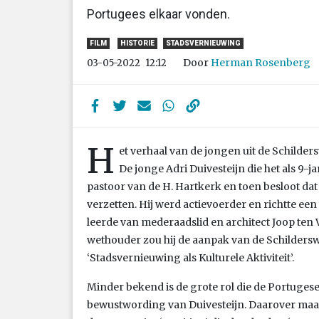
Portugees elkaar vonden.
FILM
HISTORIE
STADSVERNIEUWING
Door
Herman Rosenberg
03-05-2022
12:12
H
et verhaal van de jongen uit de Schilders
De jonge Adri Duivesteijn die het als 9-j
pastoor van de H. Hartkerk en toen besloot dat 
verzetten. Hij werd actievoerder en richtte een
leerde van mederaadslid en architect Joop ten 
wethouder zou hij de aanpak van de Schilder
‘Stadsvernieuwing als Kulturele Aktiviteit’.
Minder bekend is de grote rol die de Portugese 
bewustwording van Duivesteijn. Daarover maak