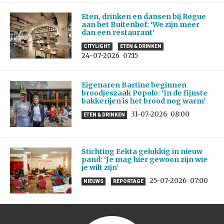
Eten, drinken en dansen bij Rogue
aan het Buitenhof: ‘We zijn meer
dan een restaurant’
CITYLIGHT
ETEN & DRINKEN
24-07-2026
07:15
Eigenaren Bartine beginnen
broodjeszaak Popolo: ‘In de fijnste
bakkerijen is het brood nog warm’
31-07-2026
08:00
ETEN & DRINKEN
Stichting Eekta gelukkig in nieuw
pand: ‘Je mag hier gewoon zijn wie
je wilt zijn’
25-07-2026
07:00
NIEUWS
REPORTAGE