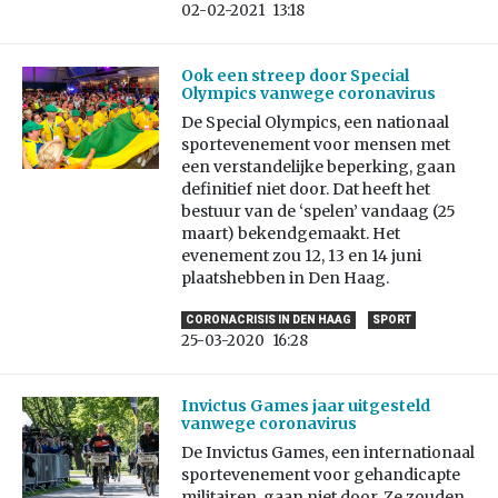
02-02-2021
13:18
Ook een streep door Special
Olympics vanwege coronavirus
De Special Olympics, een nationaal
sportevenement voor mensen met
een verstandelijke beperking, gaan
definitief niet door. Dat heeft het
bestuur van de ‘spelen’ vandaag (25
maart) bekendgemaakt. Het
evenement zou 12, 13 en 14 juni
plaatshebben in Den Haag.
CORONACRISIS IN DEN HAAG
SPORT
25-03-2020
16:28
Invictus Games jaar uitgesteld
vanwege coronavirus
De Invictus Games, een internationaal
sportevenement voor gehandicapte
militairen, gaan niet door. Ze zouden