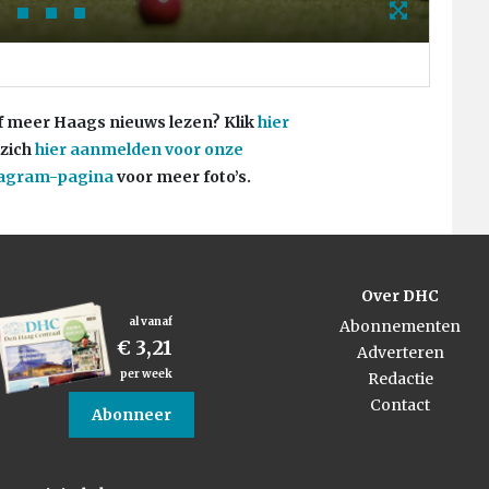
Foto
f meer Haags nieuws lezen? Klik
hier
 zich
hier aanmelden voor onze
tagram-pagina
voor meer foto’s.
Over DHC
al vanaf
Abonnementen
€ 3,21
Adverteren
per week
Redactie
Contact
Abonneer