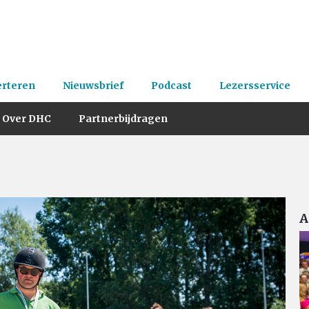
erteren
Nieuwsbrief
Podcast
Lezersservice
Over DHC
Partnerbijdragen
A