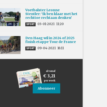
Voetbalster Leonne
Stentler: ‘Ik ben klaar met het
rechttoe rechtaan denken’
03-01-2021
11:20
SPORT
Den Haag wil in 2024 of 2025
finish etappe Tour de France
09-04-2021
16:11
SPORT
al vanaf
€ 3,21
per week
Abonneer