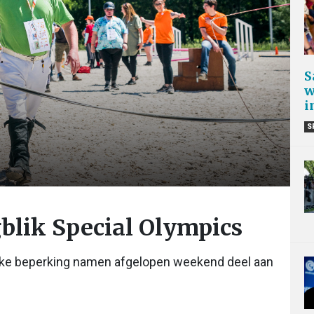
S
w
i
S
gblik Special Olympics
jke beperking namen afgelopen weekend deel aan