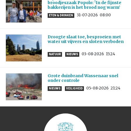
broodjeszaak Popolo: ‘In de fijnste
bakkerijen is het brood nog warm’
31-07-2026
08:00
ETEN & DRINKEN
Droogte slaat toe, besproeien met
water uit vijvers en sloten verboden
03-08-2026
15:24
NATUUR
NIEUWS
Grote duinbrand Wassenaar snel
onder controle
05-08-2026
21:24
NIEUWS
VEILIGHEID