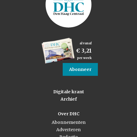
al vanaf
€ 3,21
per week
Abonneer
Digitale krant
Archief
Over DHC
Abonnementen
Adverteren