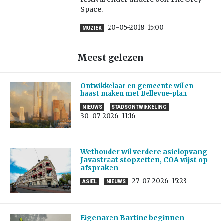
Space.
20-05-2018
15:00
MUZIEK
Meest gelezen
Ontwikkelaar en gemeente willen
haast maken met Bellevue-plan
NIEUWS
STADSONTWIKKELING
30-07-2026
11:16
Wethouder wil verdere asielopvang
Javastraat stopzetten, COA wijst op
afspraken
27-07-2026
15:23
ASIEL
NIEUWS
Eigenaren Bartine beginnen