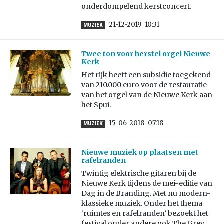
onderdompelend kerstconcert.
21-12-2019
10:31
MUZIEK
Twee ton voor herstel orgel Nieuwe
Kerk
Het rijk heeft een subsidie toegekend
van 210.000 euro voor de restauratie
van het orgel van de Nieuwe Kerk aan
het Spui.
15-06-2018
07:18
MUZIEK
Nieuwe muziek op plaatsen met
rafelranden
Twintig elektrische gitaren bij de
Nieuwe Kerk tijdens de mei-editie van
Dag in de Branding. Met nu modern-
klassieke muziek. Onder het thema
‘ruimtes en rafelranden’ bezoekt het
festival onder andere ook The Grey