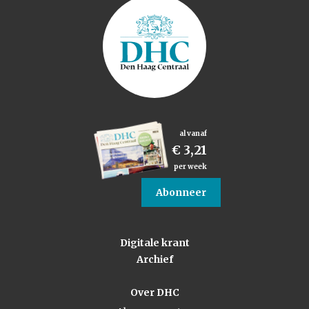
al vanaf
€ 3,21
per week
Abonneer
Digitale krant
Archief
Over DHC