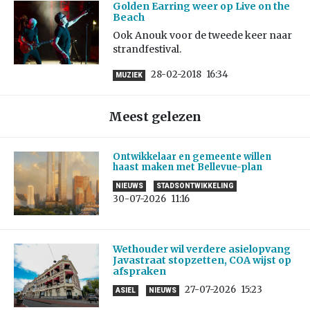
Golden Earring weer op Live on the
Beach
Ook Anouk voor de tweede keer naar
strandfestival.
28-02-2018
16:34
MUZIEK
Meest gelezen
Ontwikkelaar en gemeente willen
haast maken met Bellevue-plan
NIEUWS
STADSONTWIKKELING
30-07-2026
11:16
Wethouder wil verdere asielopvang
Javastraat stopzetten, COA wijst op
afspraken
27-07-2026
15:23
ASIEL
NIEUWS