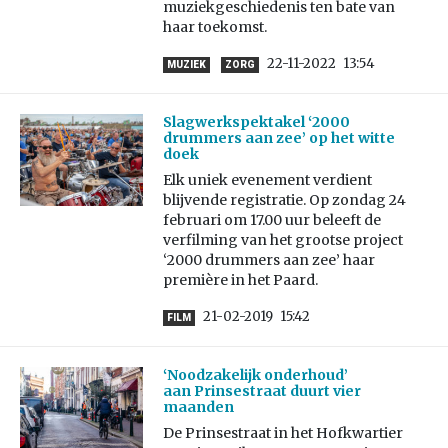
muziekgeschiedenis ten bate van
haar toekomst.
22-11-2022
13:54
MUZIEK
ZORG
Slagwerkspektakel ‘2000
drummers aan zee’ op het witte
doek
Elk uniek evenement verdient
blijvende registratie. Op zondag 24
februari om 17.00 uur beleeft de
verfilming van het grootse project
‘2000 drummers aan zee’ haar
première in het Paard.
21-02-2019
15:42
FILM
‘Noodzakelijk onderhoud’
aan Prinsestraat duurt vier
maanden
De Prinsestraat in het Hofkwartier