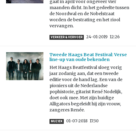
gaat in april voor ongeveer vier
maanden dicht. In het gedeelte tussen
de Noordwal en de Nobelstraat
worden de bestrating en het riool
vervangen.
24-01-2019
12:26
VERKEER & VERVOER
Tweede Haags Beat Festival: Verse
line-up van oude bekenden
Het Haags Beatfestival sloeg vorig
jaar zodanig aan, dat een tweede
editie voor de hand lag. Een van de
pioniers uit de Nederlandse
pophistorie, gitarist René Nodelijk,
doet ook mee. Met zijn huidige
Alligators begeleidt hij zijn vrouw,
zangeres Renée.
01-07-2018
17:30
MUZIEK