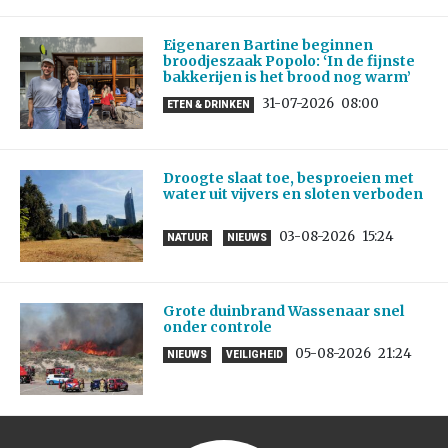
Eigenaren Bartine beginnen
broodjeszaak Popolo: ‘In de fijnste
bakkerijen is het brood nog warm’
31-07-2026
08:00
ETEN & DRINKEN
Droogte slaat toe, besproeien met
water uit vijvers en sloten verboden
03-08-2026
15:24
NATUUR
NIEUWS
Grote duinbrand Wassenaar snel
onder controle
05-08-2026
21:24
NIEUWS
VEILIGHEID