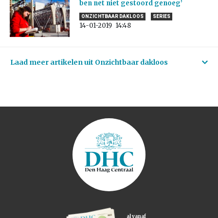
ben net niet gestoord genoeg’
ONZICHTBAAR DAKLOOS
SERIES
14-01-2019
14:48
Laad meer artikelen uit Onzichtbaar dakloos
al vanaf