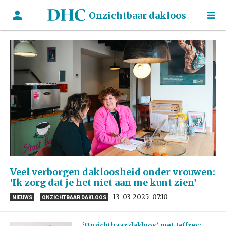
Onzichtbaar dakloos
Veel verborgen dakloosheid onder vrouwen:
‘Ik zorg dat je het niet aan me kunt zien’
13-03-2025
07:10
NIEUWS
ONZICHTBAAR DAKLOOS
‘Onzichtbaar dakloos’ met Jeffrey: