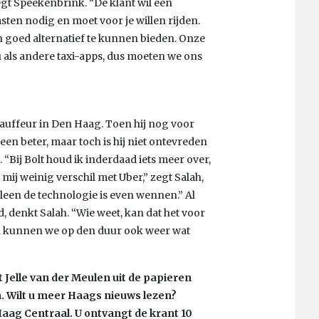
egt Speekenbrink. “De klant wil een
sten nodig en moet voor je willen rijden.
 goed alternatief te kunnen bieden. Onze
u als andere taxi-apps, dus moeten we ons
chauffeur in Den Haag. Toen hij nog voor
een beter, maar toch is hij niet ontevreden
“Bij Bolt houd ik inderdaad iets meer over,
 mij weinig verschil met Uber,” zegt Salah,
Alleen de technologie is even wennen.” Al
, denkt Salah. “Wie weet, kan dat het voor
n kunnen we op den duur ook weer wat
st Jelle van der Meulen uit de papieren
n. Wilt u meer Haags nieuws lezen?
aag Centraal. U ontvangt de krant 10