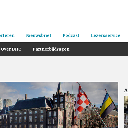
erteren
Nieuwsbrief
Podcast
Lezersservice
Over DHC
Partnerbijdragen
A