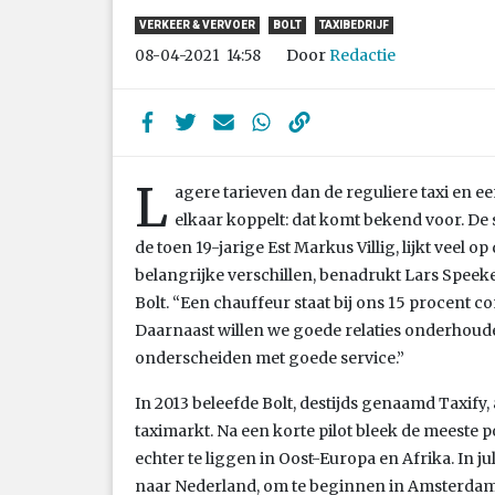
VERKEER & VERVOER
BOLT
TAXIBEDRIJF
Door
Redactie
08-04-2021
14:58
L
agere tarieven dan de reguliere taxi en e
elkaar koppelt: dat komt bekend voor. De s
de toen 19-jarige Est Markus Villig, lijkt veel o
belangrijke verschillen, benadrukt Lars Spee
Bolt. “Een chauffeur staat bij ons 15 procent co
Daarnaast willen we goede relaties onderhoud
onderscheiden met goede service.”
In 2013 beleefde Bolt, destijds genaamd Taxify
taximarkt. Na een korte pilot bleek de meeste
echter te liggen in Oost-Europa en Afrika. In j
naar Nederland, om te beginnen in Amsterda