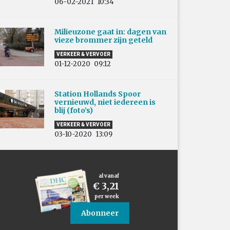
06-02-2021
10:34
Milieuzone gaat in: dagen van
vieze brommer zijn geteld
VERKEER & VERVOER
01-12-2020
09:12
Station Hollands Spoor
vernieuwd, niet iedereen is
blij (foto’s)
VERKEER & VERVOER
03-10-2020
13:09
al vanaf
€ 3,21
per week
Abonneer