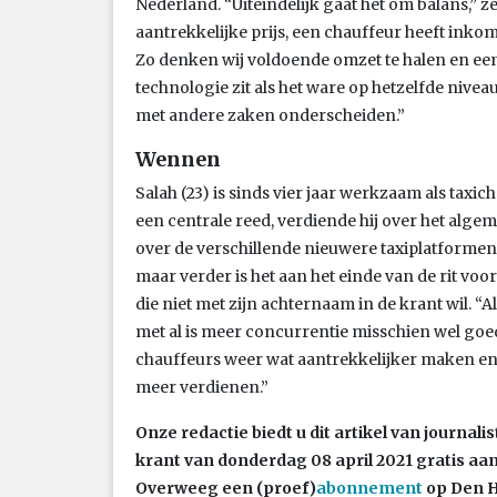
Nederland. “Uiteindelijk gaat het om balans,” z
aantrekkelijke prijs, een chauffeur heeft inkom
Zo denken wij voldoende omzet te halen en een
technologie zit als het ware op hetzelfde nivea
met andere zaken onderscheiden.”
Wennen
Salah (23) is sinds vier jaar werkzaam als taxi
een centrale reed, verdiende hij over het algem
over de verschillende nieuwere taxiplatformen. 
maar verder is het aan het einde van de rit voor
die niet met zijn achternaam in de krant wil. “
met al is meer concurrentie misschien wel goed
chauffeurs weer wat aantrekkelijker maken e
meer verdienen.”
Onze redactie biedt u dit artikel van journali
krant van donderdag 08 april 2021 gratis aa
Overweeg een (proef)
abonnement
op Den H