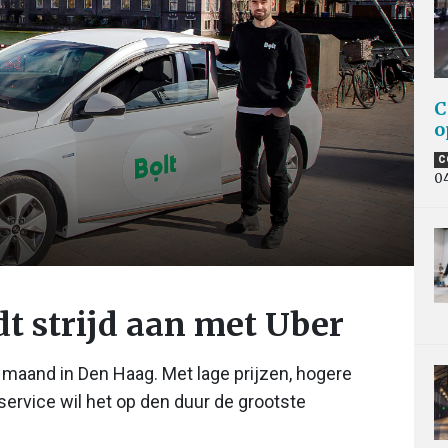
C
o
C
0
dt strijd aan met Uber
ze maand in Den Haag. Met lage prijzen, hogere
ervice wil het op den duur de grootste