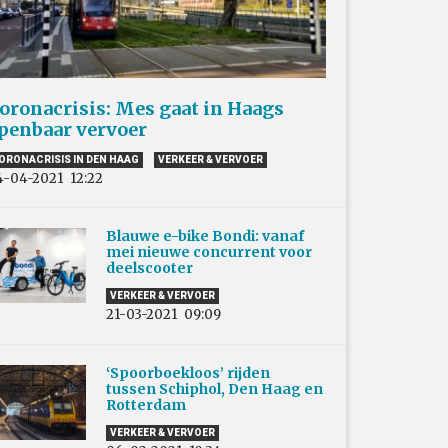
oronacrisis: Mes gaat in Haags
penbaar vervoer
ORONACRISIS IN DEN HAAG
VERKEER & VERVOER
4-04-2021
12:22
Blauwe e-bike Bondi: vanaf
mei nieuwe concurrent voor
deelscooter
VERKEER & VERVOER
21-03-2021
09:09
‘Spoorboekloos’ rijden
tussen Schiphol, Den Haag en
Rotterdam
VERKEER & VERVOER