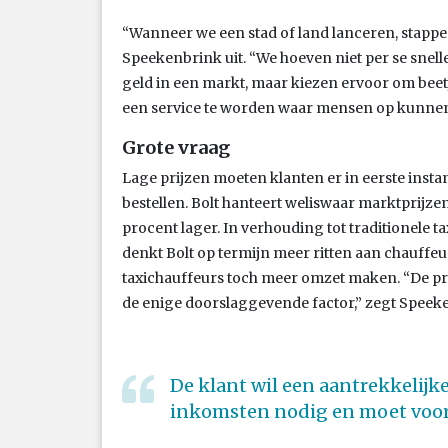
“Wanneer we een stad of land lanceren, stappen
Speekenbrink uit. “We hoeven niet per se snell
geld in een markt, maar kiezen ervoor om beetje
een service te worden waar mensen op kunne
Grote vraag
Lage prijzen moeten klanten er in eerste instan
bestellen. Bolt hanteert weliswaar marktprijzen,
procent lager. In verhouding tot traditionele t
denkt Bolt op termijn meer ritten aan chauffe
taxichauffeurs toch meer omzet maken. “De prijs
de enige doorslaggevende factor,” zegt Speek
De klant wil een aantrekkelijke
inkomsten nodig en moet voor j