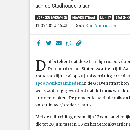
aan de Stadhouderslaan.
VERKEER & VERVOER
GRAVENSTRAAT
LIJN 17
STATENK
Door
Kim Andriessen
11-07-2022
16:28
D
at betekent dat deze tramlijn nu ook doo
Duinoord en het Statenkwartier rijdt. Aa
route van lijn 17 al op 20 juni werd uitgebreid,
spoorwerkzaamheden
in de Gravenstraat kon d
werk zodanig gevorderd dat de trams van de sm
kunnen maken. De gemeente heeft de rails en h
voor nieuwe, bredere trams.
Met de uitbreiding neemt lijn 17 een aanzienlijk
die tot 20 juni tussen CS en het Statenkwartier r