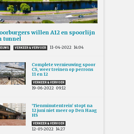
oorburgers willen A12 en spoorlijn
n tunnel
11-04-2022
14:04
IEUWS
VERKEER & VERVOER
Complete vernieuwing spoor
CS, weer treinen op perrons
11 en 12
VERKEER & VERVOER
19-06-2022
09:12
‘Tienminutentrein’ stopt na
12 juni niet meer op Den Haag
HS
VERKEER & VERVOER
12-05-2022
14:27