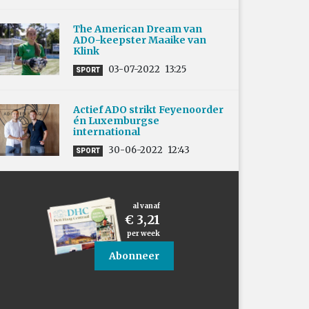
The American Dream van
ADO-keepster Maaike van
Klink
03-07-2022
13:25
SPORT
Actief ADO strikt Feyenoorder
én Luxemburgse
international
30-06-2022
12:43
SPORT
al vanaf
€ 3,21
per week
Abonneer