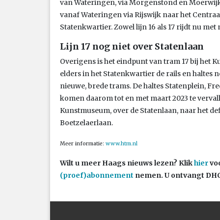
van Wateringen, via Morgenstond en Moerwijk n
vanaf Wateringen via Rijswijk naar het Centraal
Statenkwartier. Zowel lijn 16 als 17 rijdt nu met
Lijn 17 nog niet over Statenlaan
Overigens is het eindpunt van tram 17 bij het 
elders in het Statenkwartier de rails en halt
nieuwe, brede trams. De haltes Statenplein, F
komen daarom tot en met maart 2023 te vervallen
Kunstmuseum, over de Statenlaan, naar het def
Boetzelaerlaan.
Meer informatie:
www.htm.nl
Wilt u meer Haags nieuws lezen?
Klik
hier
voo
(proef)abonnement
nemen. U ontvangt DHC 