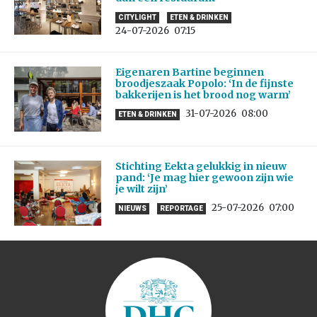
CITYLIGHT
ETEN & DRINKEN
24-07-2026
07:15
Eigenaren Bartine beginnen
broodjeszaak Popolo: ‘In de fijnste
bakkerijen is het brood nog warm’
31-07-2026
08:00
ETEN & DRINKEN
Stichting Eekta gelukkig in nieuw
pand: ‘Je mag hier gewoon zijn wie
je wilt zijn’
25-07-2026
07:00
NIEUWS
REPORTAGE