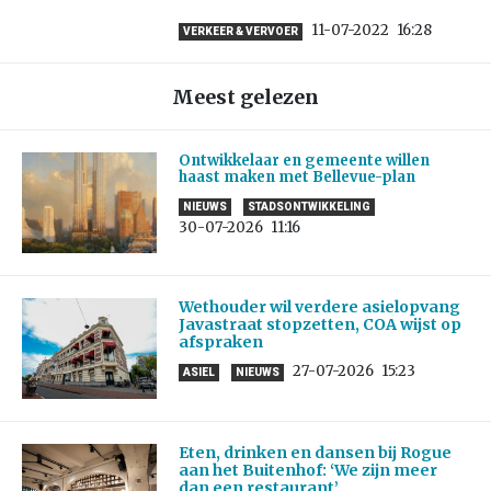
11-07-2022
16:28
VERKEER & VERVOER
Meest gelezen
Ontwikkelaar en gemeente willen
haast maken met Bellevue-plan
NIEUWS
STADSONTWIKKELING
30-07-2026
11:16
Wethouder wil verdere asielopvang
Javastraat stopzetten, COA wijst op
afspraken
27-07-2026
15:23
ASIEL
NIEUWS
Eten, drinken en dansen bij Rogue
aan het Buitenhof: ‘We zijn meer
dan een restaurant’