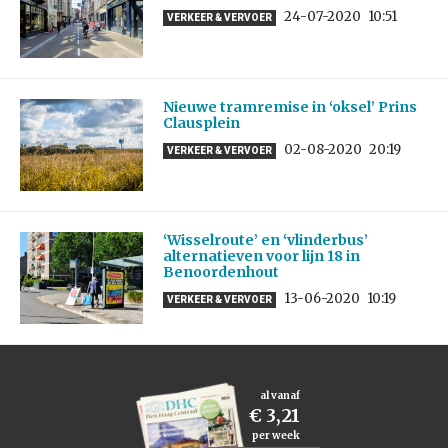
24-07-2020
10:51
VERKEER & VERVOER
Nieuwe tramremise in ‘oksel’ Prins
Clausplein
02-08-2020
20:19
VERKEER & VERVOER
‘Wisselroute’ en ‘vlinderbus’
alternatieven voor lijn 18 in
Benoordenhout
13-06-2020
10:19
VERKEER & VERVOER
al vanaf
€ 3,21
per week