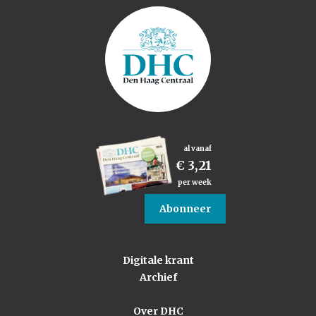
al vanaf
€ 3,21
per week
Abonneer
Digitale krant
Archief
Over DHC