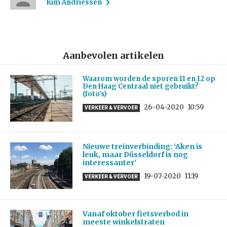
Kim Andriessen
Aanbevolen artikelen
Waarom worden de sporen 11 en 12 op
Den Haag Centraal niet gebruikt?
(foto’s)
26-04-2020
10:59
VERKEER & VERVOER
Nieuwe treinverbinding: ‘Aken is
leuk, maar Düsseldorf is nog
interessanter’
19-07-2020
11:19
VERKEER & VERVOER
Vanaf oktober fietsverbod in
meeste winkelstraten