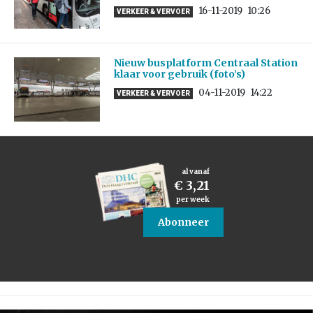
16-11-2019
10:26
VERKEER & VERVOER
Nieuw busplatform Centraal Station
klaar voor gebruik (foto’s)
04-11-2019
14:22
VERKEER & VERVOER
al vanaf
€ 3,21
per week
Abonneer