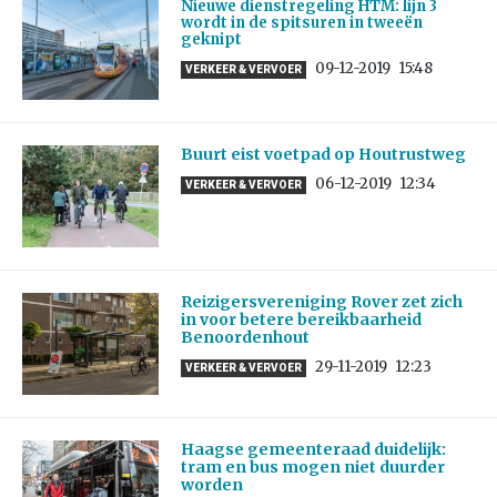
Nieuwe dienstregeling HTM: lijn 3
wordt in de spitsuren in tweeën
geknipt
09-12-2019
15:48
VERKEER & VERVOER
Buurt eist voetpad op Houtrustweg
06-12-2019
12:34
VERKEER & VERVOER
Reizigersvereniging Rover zet zich
in voor betere bereikbaarheid
Benoordenhout
29-11-2019
12:23
VERKEER & VERVOER
Haagse gemeenteraad duidelijk:
tram en bus mogen niet duurder
worden