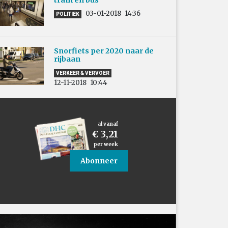
tram en bus
03-01-2018
14:36
POLITIEK
Snorfiets per 2020 naar de
rijbaan
VERKEER & VERVOER
12-11-2018
10:44
al vanaf
€ 3,21
per week
Abonneer