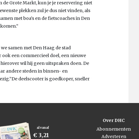
de Grote Markt, kun je je reservering niet
enste plekken zul je dus niet vinden, als
samen met boa’s en de fietscoaches in Den
nkomen.”
ls we samen met Den Haag de stad
 er ook een commercieel doel, een nieuwe
hierover wil hij geen uitspraken doen. De
aar andere steden in binnen- en
ezig.”De deelscooter is goedkoper, sneller
Over DHC
al vanaf
Abonnementen
€ 3,21
Adverteren