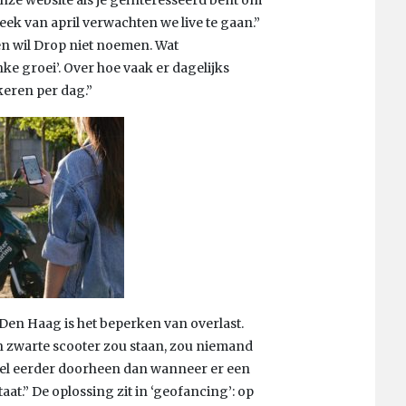
week van april verwachten we live te gaan.”
den wil Drop niet noemen. Wat
nke groei’. Over hoe vaak er dagelijks
keren per dag.”
Den Haag is het beperken van overlast.
een zwarte scooter zou staan, zou niemand
veel eerder doorheen dan wanneer er een
at.” De oplossing zit in ‘geofancing’: op