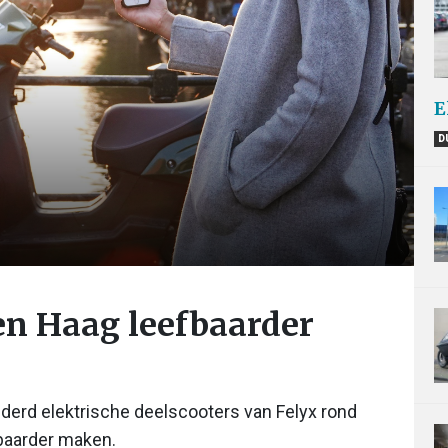
E
D
en Haag leefbaarder
derd elektrische deelscooters van Felyx rond
fbaarder maken.