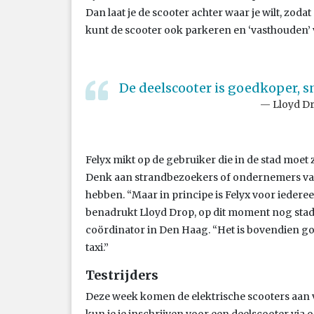
Dan laat je de scooter achter waar je wilt, zod
kunt de scooter ook parkeren en ‘vasthouden’ v
De deelscooter is goedkoper, s
Lloyd Dr
Felyx mikt op de gebruiker die in de stad moet 
Denk aan strandbezoekers of ondernemers van
hebben. “Maar in principe is Felyx voor iederee
benadrukt Lloyd Drop, op dit moment nog sta
coördinator in Den Haag. “Het is bovendien g
taxi.”
Testrijders
Deze week komen de elektrische scooters aan 
kun je je inschrijven voor een deelscooter via 