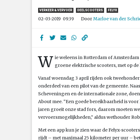
VERKEER & VERVOER
DEELSCOOTERS
FELYX
Door
Marloe van der Schri
02-03-2019
09:39
W
ie weleens in Rotterdam of Amsterdam 
groene elektrische scooters, met op de ko
Vanaf woensdag 3 april rijden ook tweehonder
onderdeel van een pilot van de gemeente. Naast
Scheveningen en de internationale zone, doen
About mee. “Een goede bereikbaarheid is voo
jaren groeit onze stad fors, daarom moeten we
vervoersmogelijkheden,” aldus wethouder Rober
Met een app kun je zien waar de Felyx-scooters
rijdt – met maximaal 25 kilometer per uur – beta