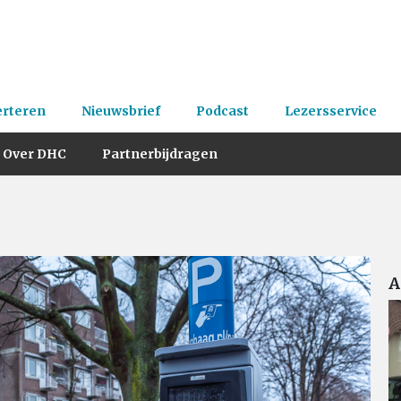
erteren
Nieuwsbrief
Podcast
Lezersservice
Over DHC
Partnerbijdragen
A