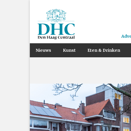
Adv
Nieuws
Kunst
Eten & Drinken