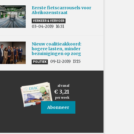
Eerste fietscarrousels voor
Abrikozenstraat
VERKEER & VERVOER
03-04-2019
16:31
Nieuw coalitieakkoord:
hogere lasten, minder
bezuinigingen op zorg
09-12-2019
17:15
POLITIEK
al vanaf
€ 3,21
per week
Abonneer