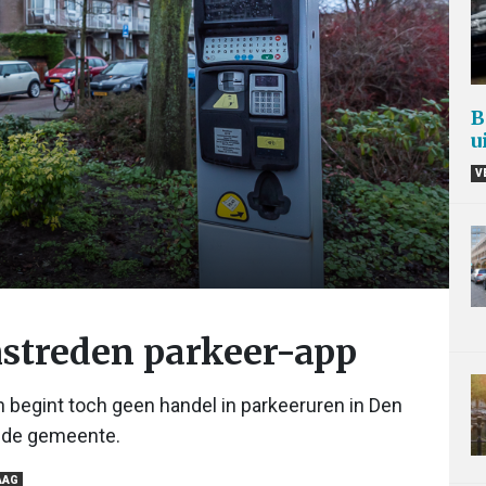
B
u
V
mstreden parkeer-app
begint toch geen handel in parkeeruren in Den
t de gemeente.
AAG