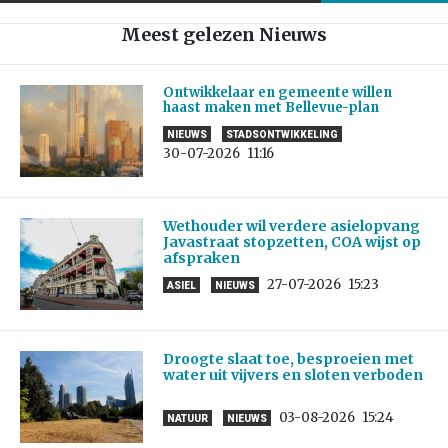
Meest gelezen Nieuws
Ontwikkelaar en gemeente willen
haast maken met Bellevue-plan
NIEUWS
STADSONTWIKKELING
30-07-2026
11:16
Wethouder wil verdere asielopvang
Javastraat stopzetten, COA wijst op
afspraken
27-07-2026
15:23
ASIEL
NIEUWS
Droogte slaat toe, besproeien met
water uit vijvers en sloten verboden
03-08-2026
15:24
NATUUR
NIEUWS