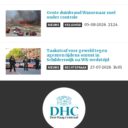
Grote duinbrand Wassenaar snel
onder controle
05-08-2026
21:24
NIEUWS
VEILIGHEID
Taakstraf voor geweld tegen
agenten tijdens onrust in
Schilderswijk na WK-wedstrijd
27-07-2026
14:01
NIEUWS
RECHTSPRAAK