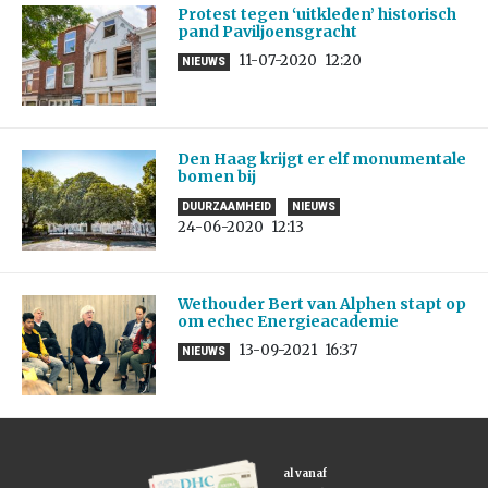
Protest tegen ‘uitkleden’ historisch
pand Paviljoensgracht
11-07-2020
12:20
NIEUWS
Den Haag krijgt er elf monumentale
bomen bij
DUURZAAMHEID
NIEUWS
24-06-2020
12:13
Wethouder Bert van Alphen stapt op
om echec Energieacademie
13-09-2021
16:37
NIEUWS
al vanaf