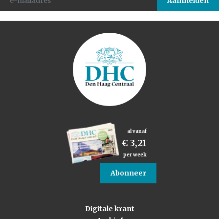
al vanaf
€ 3,21
per week
Abonneer
Digitale krant