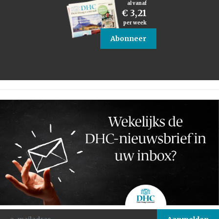
al vanaf
€ 3,21
per week
Abonneer