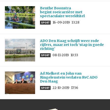
Benthe Boonstra
begint roeicarrière met
spectaculaire wereldtitel
16-09-2019
13:28
SPORT
ADO Den Haag schrijft weer rode
cijfers, maar zet toch ‘stap in goede
richting’
08-11-2019
10:33
SPORT
Ad Melkert en John van
Ringelenstein verlaten RvC ADO
Den Haag
22-10-2019
17:56
SPORT