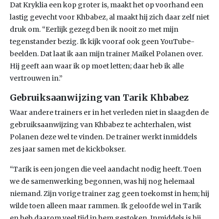
Dat Kryklia een kop groter is, maakt het op voorhand een
lastig gevecht voor Khbabez, al maakt hij zich daar zelf niet
druk om. “Eerlijk gezegd ben ik nooit zo met mijn
tegenstander bezig. Ik kijk vooraf ook geen YouTube-
beelden. Dat laat ik aan mijn trainer Maikel Polanen over.
Hij geeft aan waar ik op moet letten; daar heb ik alle
vertrouwen in.”
Gebruiksaanwijzing van Tarik Khbabez
Waar andere trainers er in het verleden niet in slaagden de
gebruiksaanwijzing van Khbabez te achterhalen, wist
Polanen deze wel te vinden. De trainer werkt inmiddels
zes jaar samen met de kickbokser.
“Tarik is een jongen die veel aandacht nodig heeft. Toen
we de samenwerking begonnen, was hij nog helemaal
niemand. Zijn vorige trainer zag geen toekomst in hem; hij
wilde toen alleen maar rammen. Ik geloofde wel in Tarik
en heb daarom veel tijd in hem gestoken. Inmiddels is hij