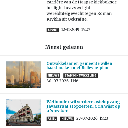
carrière van de Haagse kickbokser:
het light-heavyweight
wereldtitelgevecht tegen Roman
Kryklia uit Oekraïne.
12-11-2019
14:27
SPORT
Meest gelezen
Ontwikkelaar en gemeente willen
haast maken met Bellevue-plan
NIEUWS
STADSONTWIKKELING
30-07-2026
11:16
Wethouder wil verdere asielopvang
Javastraat stopzetten, COA wijst op
afspraken
27-07-2026
15:23
ASIEL
NIEUWS