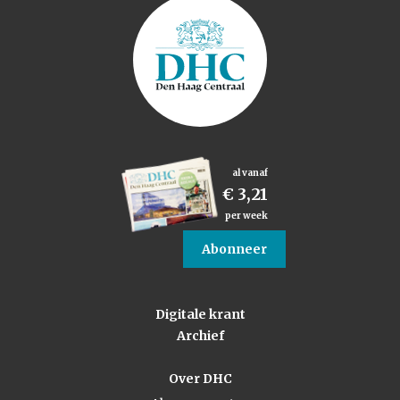
al vanaf
€ 3,21
per week
Abonneer
Digitale krant
Archief
Over DHC