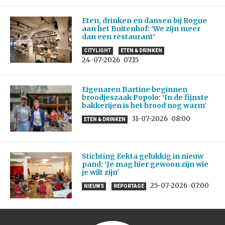
Eten, drinken en dansen bij Rogue
aan het Buitenhof: ‘We zijn meer
dan een restaurant’
CITYLIGHT
ETEN & DRINKEN
24-07-2026
07:15
Eigenaren Bartine beginnen
broodjeszaak Popolo: ‘In de fijnste
bakkerijen is het brood nog warm’
31-07-2026
08:00
ETEN & DRINKEN
Stichting Eekta gelukkig in nieuw
pand: ‘Je mag hier gewoon zijn wie
je wilt zijn’
25-07-2026
07:00
NIEUWS
REPORTAGE