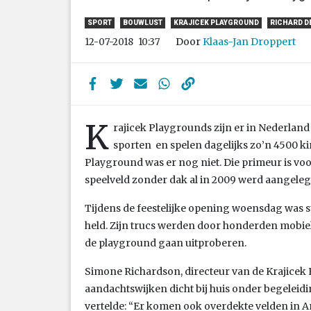
SPORT
BOUWLUST
KRAJICEK PLAYGROUND
RICHARD D
Door
Klaas-Jan Droppert
12-07-2018
10:37
K
rajicek Playgrounds zijn er in Nederland 
sporten en spelen dagelijks zo’n 4500 k
Playground was er nog niet. Die primeur is vo
speelveld zonder dak al in 2009 werd aangeleg
Tijdens de feestelijke opening woensdag was s
held. Zijn trucs werden door honderden mobiel
de playground gaan uitproberen.
Simone Richardson, directeur van de Krajicek 
aandachtswijken dicht bij huis onder begeleidi
vertelde: “Er komen ook overdekte velden in 