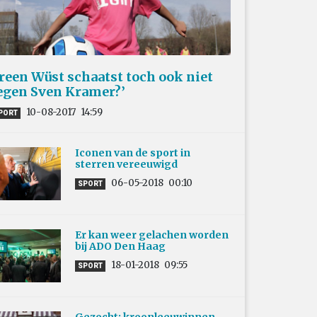
Ireen Wüst schaatst toch ook niet
egen Sven Kramer?’
10-08-2017
14:59
PORT
Iconen van de sport in
sterren vereeuwigd
06-05-2018
00:10
SPORT
Er kan weer gelachen worden
bij ADO Den Haag
18-01-2018
09:55
SPORT