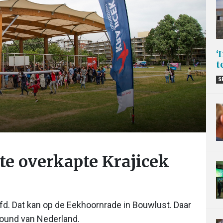
‘
t
S
te overkapte Krajicek
fd. Dat kan op de Eekhoornrade in Bouwlust. Daar
round van Nederland.