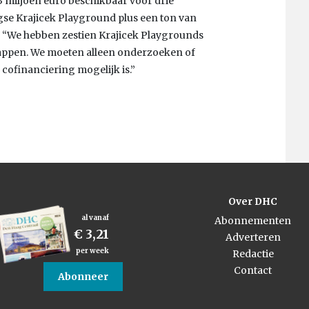
1,3 miljoen euro beschikbaar voor drie
gse Krajicek Playground plus een ton van
 “We hebben zestien Krajicek Playgrounds
rkappen. We moeten alleen onderzoeken of
cofinanciering mogelijk is.”
Over DHC
al vanaf
Abonnementen
€ 3,21
Adverteren
per week
Redactie
Contact
Abonneer