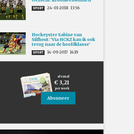
Gezocht: kroonleeuwinnen
24-01-2018
13:56
SPORT
Hockeyster Sabine van
Silfhout: ‘Via HCKZ kan ik ook
terug naar de hoofdklasse’
14-09-2017
14:19
SPORT
al vanaf
€ 3,21
per week
Abonneer