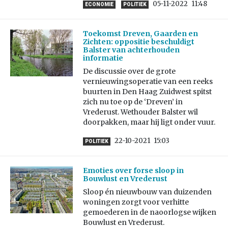
05-11-2022
11:48
ECONOMIE
POLITIEK
Toekomst Dreven, Gaarden en
Zichten: oppositie beschuldigt
Balster van achterhouden
informatie
De discussie over de grote
vernieuwingsoperatie van een reeks
buurten in Den Haag Zuidwest spitst
zich nu toe op de ‘Dreven’ in
Vrederust. Wethouder Balster wil
doorpakken, maar hij ligt onder vuur.
22-10-2021
15:03
POLITIEK
Emoties over forse sloop in
Bouwlust en Vrederust
Sloop én nieuwbouw van duizenden
woningen zorgt voor verhitte
gemoederen in de naoorlogse wijken
Bouwlust en Vrederust.