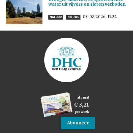
water uit vijvers en sloten verboden
03-08-2026
15:24
NATUUR
NIEUWS
al vanaf
€ 3,21
per week
Abonneer