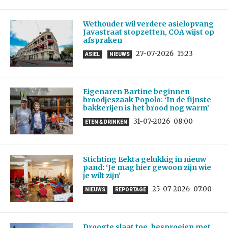
Wethouder wil verdere asielopvang
Javastraat stopzetten, COA wijst op
afspraken
27-07-2026
15:23
ASIEL
NIEUWS
Eigenaren Bartine beginnen
broodjeszaak Popolo: ‘In de fijnste
bakkerijen is het brood nog warm’
31-07-2026
08:00
ETEN & DRINKEN
Stichting Eekta gelukkig in nieuw
pand: ‘Je mag hier gewoon zijn wie
je wilt zijn’
25-07-2026
07:00
NIEUWS
REPORTAGE
Droogte slaat toe, besproeien met