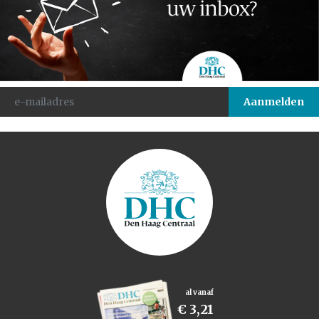
al vanaf
€ 3,21