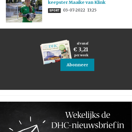
keepster Maaike van Klink
03-07-2022
13:25
SPORT
al vanaf
€ 3,21
per week
Abonneer