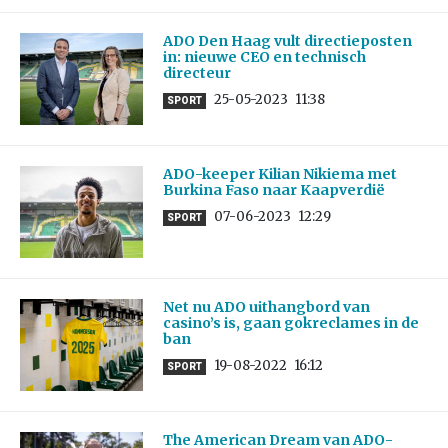
ADO Den Haag vult directieposten
in: nieuwe CEO en technisch
directeur
25-05-2023
11:38
SPORT
ADO-keeper Kilian Nikiema met
Burkina Faso naar Kaapverdië
07-06-2023
12:29
SPORT
Net nu ADO uithangbord van
casino’s is, gaan gokreclames in de
ban
19-08-2022
16:12
SPORT
The American Dream van ADO-