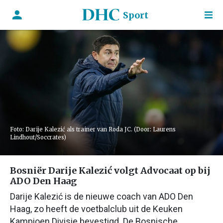
Sport
Foto: Darije Kalezić als trainer van Roda JC. (Door: Laurens
Lindhout/Soccrates)
Bosniër Darije Kalezić volgt Advocaat op bij
ADO Den Haag
Darije Kalezić is de nieuwe coach van ADO Den
Haag, zo heeft de voetbalclub uit de Keuken
Kampioen Divisie bevestigd. De Bosnische