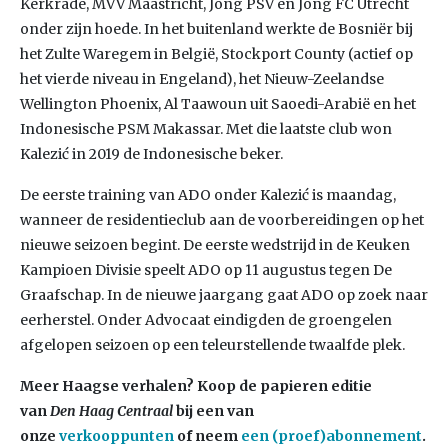
Kerkrade, MVV Maastricht, Jong PSV en Jong FC Utrecht
onder zijn hoede. In het buitenland werkte de Bosniër bij
het Zulte Waregem in België, Stockport County (actief op
het vierde niveau in Engeland), het Nieuw-Zeelandse
Wellington Phoenix, Al Taawoun uit Saoedi-Arabië en het
Indonesische PSM Makassar. Met die laatste club won
Kalezić in 2019 de Indonesische beker.
De eerste training van ADO onder Kalezić is maandag,
wanneer de residentieclub aan de voorbereidingen op het
nieuwe seizoen begint. De eerste wedstrijd in de Keuken
Kampioen Divisie speelt ADO op 11 augustus tegen De
Graafschap. In de nieuwe jaargang gaat ADO op zoek naar
eerherstel. Onder Advocaat eindigden de groengelen
afgelopen seizoen op een teleurstellende twaalfde plek.
Meer Haagse verhalen? Koop de papieren editie
van
Den Haag Centraal
bij een van
onze
verkooppunten
of neem
een (proef)abonnement
.