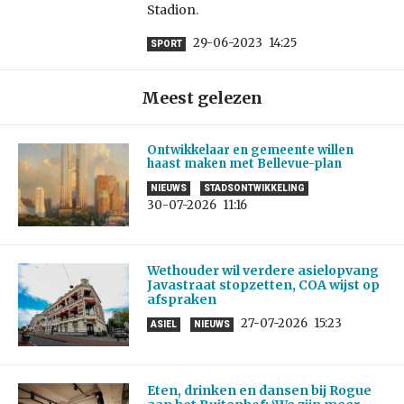
Stadion.
29-06-2023
14:25
SPORT
Meest gelezen
Ontwikkelaar en gemeente willen
haast maken met Bellevue-plan
NIEUWS
STADSONTWIKKELING
30-07-2026
11:16
Wethouder wil verdere asielopvang
Javastraat stopzetten, COA wijst op
afspraken
27-07-2026
15:23
ASIEL
NIEUWS
Eten, drinken en dansen bij Rogue