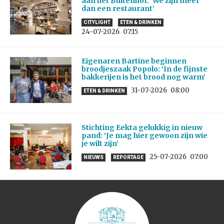
aan het Buitenhof: ‘We zijn meer
dan een restaurant’
CITYLIGHT
ETEN & DRINKEN
24-07-2026
07:15
Eigenaren Bartine beginnen
broodjeszaak Popolo: ‘In de fijnste
bakkerijen is het brood nog warm’
31-07-2026
08:00
ETEN & DRINKEN
Stichting Eekta gelukkig in nieuw
pand: ‘Je mag hier gewoon zijn wie
je wilt zijn’
25-07-2026
07:00
NIEUWS
REPORTAGE