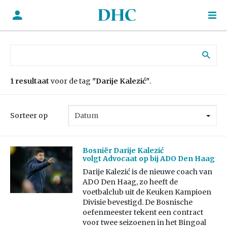
Zoek naar:
1 resultaat
voor de tag
"Darije Kalezić"
.
Sorteer op
Bosniër Darije Kalezić
volgt Advocaat op bij ADO Den Haag
Darije Kalezić is de nieuwe coach van
ADO Den Haag, zo heeft de
voetbalclub uit de Keuken Kampioen
Divisie bevestigd. De Bosnische
oefenmeester tekent een contract
voor twee seizoenen in het Bingoal