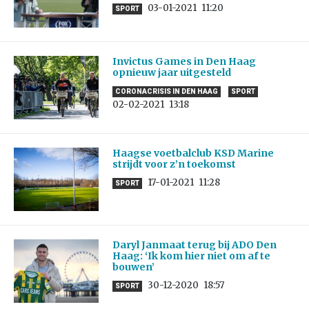
03-01-2021
11:20
SPORT
Invictus Games in Den Haag
opnieuw jaar uitgesteld
CORONACRISIS IN DEN HAAG
SPORT
02-02-2021
13:18
Haagse voetbalclub KSD Marine
strijdt voor z’n toekomst
17-01-2021
11:28
SPORT
Daryl Janmaat terug bij ADO Den
Haag: ‘Ik kom hier niet om af te
bouwen’
30-12-2020
18:57
SPORT