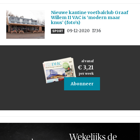
Nieuwe kantine voetbalclub Graaf
Willem II VAC is ‘modern maar
knus’ (foto’s)
09-12-2020
17:36
SPORT
al vanaf
€ 3,21
per week
Abonneer