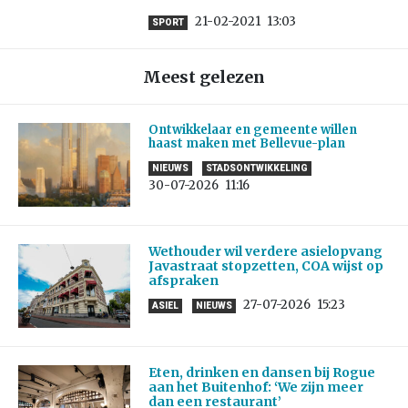
21-02-2021
13:03
SPORT
Meest gelezen
Ontwikkelaar en gemeente willen
haast maken met Bellevue-plan
NIEUWS
STADSONTWIKKELING
30-07-2026
11:16
Wethouder wil verdere asielopvang
Javastraat stopzetten, COA wijst op
afspraken
27-07-2026
15:23
ASIEL
NIEUWS
Eten, drinken en dansen bij Rogue
aan het Buitenhof: ‘We zijn meer
dan een restaurant’