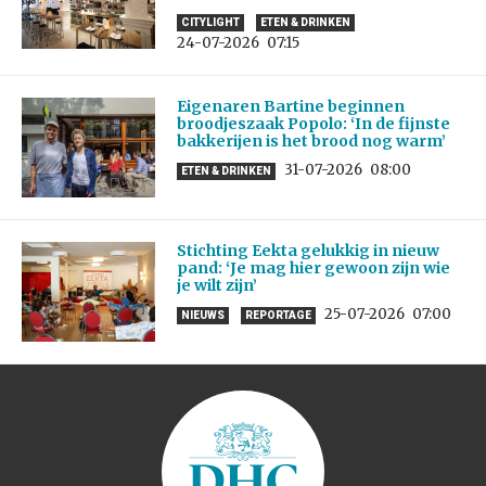
CITYLIGHT
ETEN & DRINKEN
24-07-2026
07:15
Eigenaren Bartine beginnen
broodjeszaak Popolo: ‘In de fijnste
bakkerijen is het brood nog warm’
31-07-2026
08:00
ETEN & DRINKEN
Stichting Eekta gelukkig in nieuw
pand: ‘Je mag hier gewoon zijn wie
je wilt zijn’
25-07-2026
07:00
NIEUWS
REPORTAGE