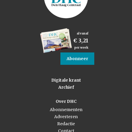
al vanaf
€ 3,21
per week
Abonneer
Digitale krant
Archief
Over DHC
Abonnementen
Adverteren
Redactie
Contact