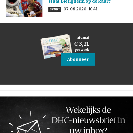
staat Bietigheim op de kaart’
07-08-2020
10:41
SPORT
al vanaf
€ 3,21
per week
Abonneer