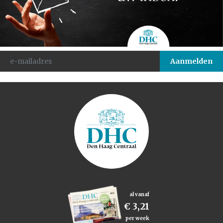
al vanaf
€ 3,21
per week