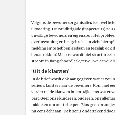
Volgens de bewonersorganisaties is er wel bel
uitvoering. De Pandbrigade (inspecteurs) zou 
onwillige bewoners en eigenaren. Het probleem
overbewoning en het gebrek aan zicht hierop’
meldingen’ te hebben gedaan en tegelijk ook de
benadrukken’. Maar er wordt niet structuree
stroom in #ongehoordlaak, terwijl we de wijk let
‘Uit de klauwen’
In de brief wordt ook aangegeven wat er zou
serieus. Luister naar de bewoners. Kom met een 
verder uit de klauwen lopen. Kijk eens wat er wé
past. Geef onze kinderen, ouderen, ons allemaal,
middelen om ons te helpen. Blus geen brandje
nu eens écht aan.’ De brief is ondertekend door