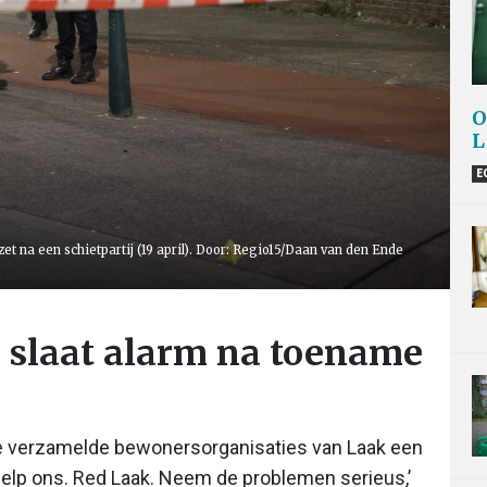
O
L
E
zet na een schietpartij (19 april). Door: Regio15/Daan van den Ende
k slaat alarm na toename
e verzamelde bewonersorganisaties van Laak een
elp ons. Red Laak. Neem de problemen serieus,’