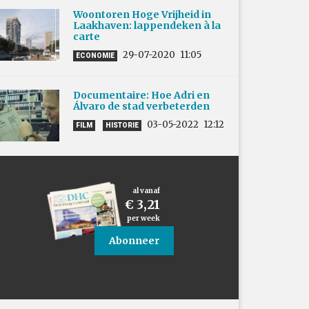
Woontoren Hoge Vrijheid in
Laakhaven: lappendeken à la
carte
29-07-2020
11:05
ECONOMIE
Documentaire: Hoe Adri en
Álvaro de stad verbeterden
03-05-2022
12:12
FILM
HISTORIE
al vanaf
€ 3,21
per week
Abonneer