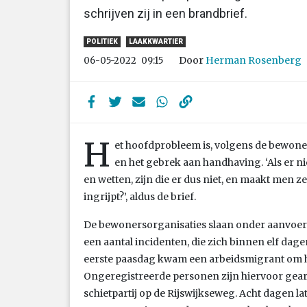
schrijven zij in een brandbrief.
POLITIEK
LAAKKWARTIER
Door
Herman Rosenberg
06-05-2022
09:15
H
et hoofdprobleem is, volgens de bewon
en het gebrek aan handhaving. ‘Als er 
en wetten, zijn die er dus niet, en maakt men z
ingrijpt?’, aldus de brief.
De bewonersorganisaties slaan onder aanvoeri
een aantal incidenten, die zich binnen elf dag
eerste paasdag kwam een arbeidsmigrant om het
Ongeregistreerde personen zijn hiervoor gear
schietpartij op de Rijswijkseweg. Acht dagen la