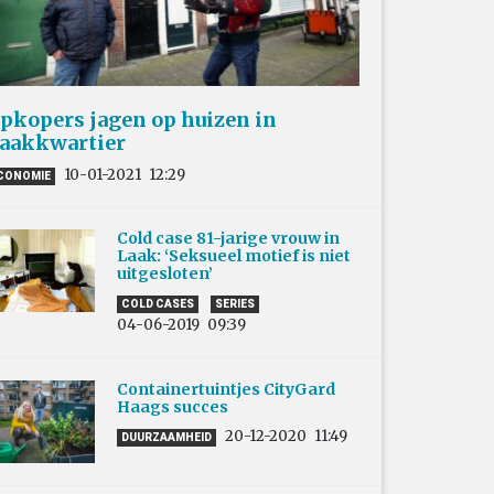
pkopers jagen op huizen in
aakkwartier
10-01-2021
12:29
CONOMIE
Cold case 81-jarige vrouw in
Laak: ‘Seksueel motief is niet
uitgesloten’
COLD CASES
SERIES
04-06-2019
09:39
Containertuintjes CityGard
Haags succes
20-12-2020
11:49
DUURZAAMHEID