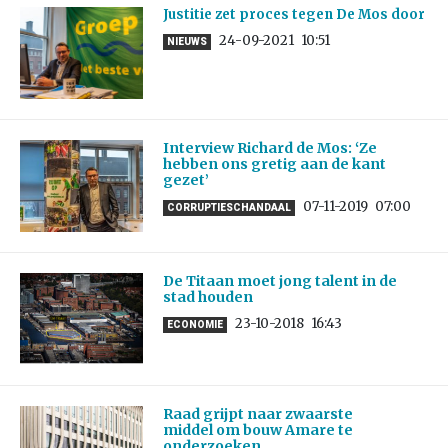
Justitie zet proces tegen De Mos door
24-09-2021
10:51
NIEUWS
Interview Richard de Mos: ‘Ze
hebben ons gretig aan de kant
gezet’
07-11-2019
07:00
CORRUPTIESCHANDAAL
De Titaan moet jong talent in de
stad houden
23-10-2018
16:43
ECONOMIE
Raad grijpt naar zwaarste
middel om bouw Amare te
onderzoeken