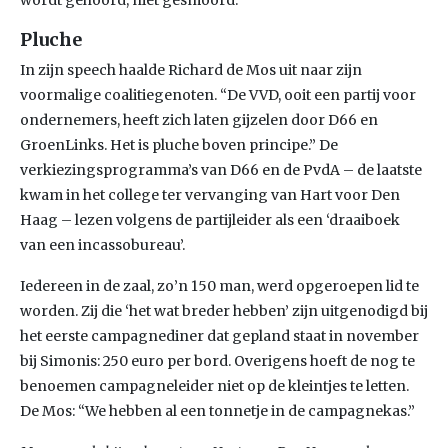
wordt gehoord, niet gesmoord.”
Pluche
In zijn speech haalde Richard de Mos uit naar zijn
voormalige coalitiegenoten. “De VVD, ooit een partij voor
ondernemers, heeft zich laten gijzelen door D66 en
GroenLinks. Het is pluche boven principe.” De
verkiezingsprogramma’s van D66 en de PvdA – de laatste
kwam in het college ter vervanging van Hart voor Den
Haag – lezen volgens de partijleider als een ‘draaiboek
van een incassobureau’.
Iedereen in de zaal, zo’n 150 man, werd opgeroepen lid te
worden. Zij die ‘het wat breder hebben’ zijn uitgenodigd bij
het eerste campagnediner dat gepland staat in november
bij Simonis: 250 euro per bord. Overigens hoeft de nog te
benoemen campagneleider niet op de kleintjes te letten.
De Mos: “We hebben al een tonnetje in de campagnekas.”