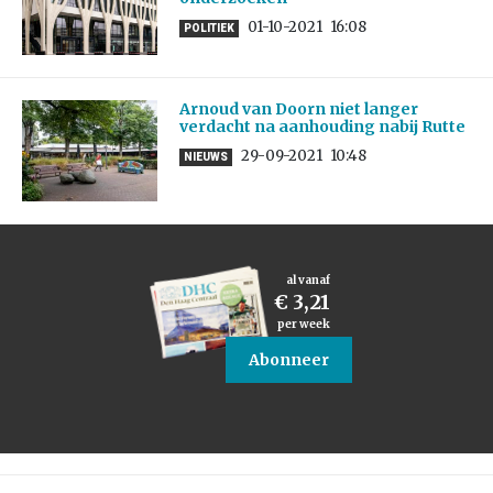
01-10-2021
16:08
POLITIEK
Arnoud van Doorn niet langer
verdacht na aanhouding nabij Rutte
29-09-2021
10:48
NIEUWS
al vanaf
€ 3,21
per week
Abonneer