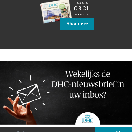
al vanaf
€ 3,21
per week
Abonneer