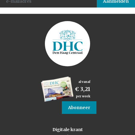
al vanaf
€ 3,21
per week
Abonneer
Digitale krant